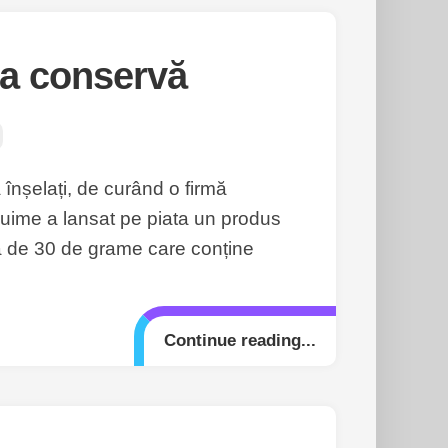
la conservă
 înșelați, de curând o firmă
cuime a lansat pe piata un produs
ă de 30 de grame care conține
Continue reading...