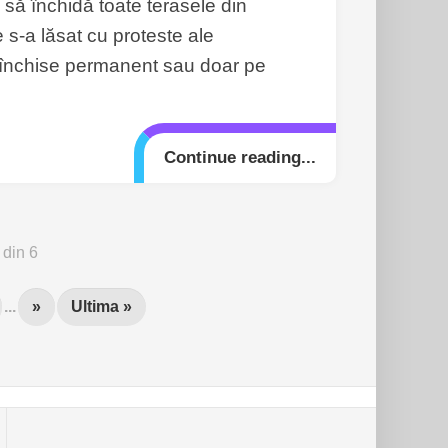
 să închidă toate terasele din
e s-a lăsat cu proteste ale
fi închise permanent sau doar pe
Continue reading...
 din 6
...
»
Ultima »