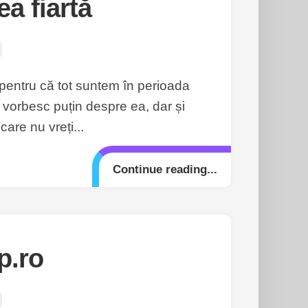
a fiartă
 pentru că tot suntem în perioada
vorbesc puțin despre ea, dar și
are nu vreți...
Continue reading...
p.ro