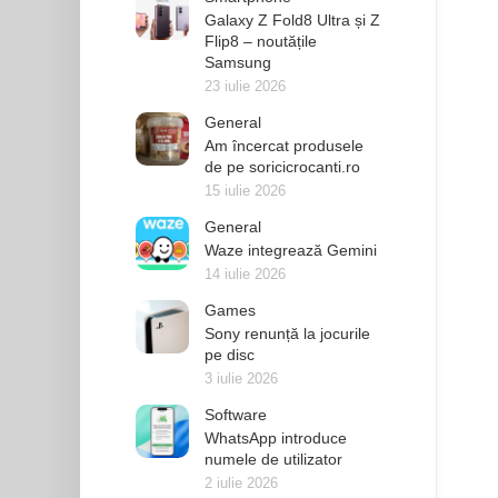
Galaxy Z Fold8 Ultra și Z
Flip8 – noutățile
Samsung
23 iulie 2026
General
Am încercat produsele
de pe soricicrocanti.ro
15 iulie 2026
General
Waze integrează Gemini
14 iulie 2026
Games
Sony renunță la jocurile
pe disc
3 iulie 2026
Software
WhatsApp introduce
numele de utilizator
2 iulie 2026