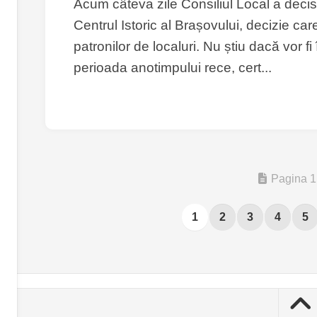
Acum câteva zile Consiliul Local a decis
Centrul Istoric al Brașovului, decizie car
patronilor de localuri. Nu știu dacă vor 
perioada anotimpului rece, cert...
Pagina 1
1
2
3
4
5