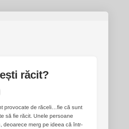
ești răcit?
nt provocate de răceli…fie că sunt
 să fie răcit. Unele persoane
c, deoarece merg pe ideea că într-