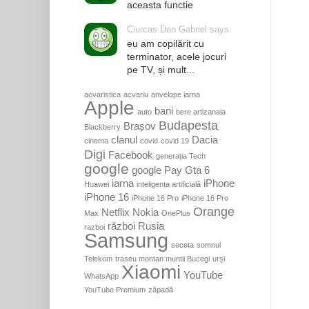
aceasta functie
Ciurcas Dan Gabriel says:
eu am copilărit cu
terminator, acele jocuri
pe TV, și mult...
acvaristica
acvariu
anvelope iarna
Apple
bani
auto
bere artizanala
Budapesta
Brașov
Blackberry
clanul
Dacia
cinema
covid
covid 19
Digi
Facebook
generația Tech
google
google Pay
Gta 6
iarna
iPhone
Huawei
inteligența artificială
iPhone 16
iPhone 16 Pro
iPhone 16 Pro
Orange
Netflix
Nokia
Max
OnePlus
război Rusia
razboi
Samsung
seceta
somnul
Telekom
traseu montan muntii Bucegi
urși
Xiaomi
YouTube
WhatsApp
YouTube Premium
zăpadă