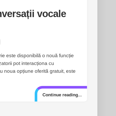
versații vocale
ie este disponibilă o nouă funcție
atorii pot interacționa cu
 eu noua opțiune oferită gratuit, este
Continue reading...