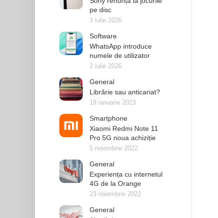
Sony renunță la jocurile
pe disc
3 iulie 2026
Software
WhatsApp introduce
numele de utilizator
2 iulie 2026
General
Librărie sau anticariat?
19 ianuarie 2023
Smartphone
Xiaomi Redmi Note 11
Pro 5G noua achiziție
5 noiembrie 2022
General
Experiența cu internetul
4G de la Orange
23 noiembrie 2022
General