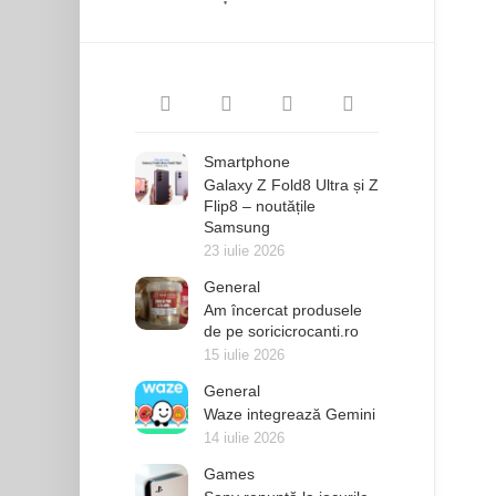
Smartphone
Galaxy Z Fold8 Ultra și Z
Flip8 – noutățile
Samsung
23 iulie 2026
General
Am încercat produsele
de pe soricicrocanti.ro
15 iulie 2026
General
Waze integrează Gemini
14 iulie 2026
Games