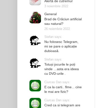
Alertă de cutremur
3 noiembrie 2022
General
Brad de Crăciun artificial
sau natural?
26 noiembrie 2022
Stefan says:
Nu folosesc Telegram,
mi se pare o aplicație
dubioasă.
Stefan says:
Totuși jocurile le poți
vinde …asta era ideea
cu DVD-urile .
Ciurcas Dan says:
E ca la carti.. flme... cine
le mai are fizic?
Ciurcas Dan says:
Cred ca si telegram are