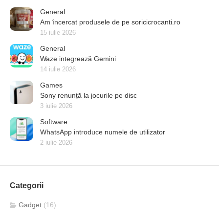
General
Am încercat produsele de pe soricicrocanti.ro
15 iulie 2026
General
Waze integrează Gemini
14 iulie 2026
Games
Sony renunță la jocurile pe disc
3 iulie 2026
Software
WhatsApp introduce numele de utilizator
2 iulie 2026
Categorii
Gadget
(16)