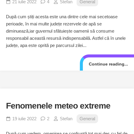
21 iulie 2022
4
Stefan
General
După cum știți acesta este una dintre cele mai secetoase
perioade, în mai multe județe rezervele de apă se
diminuează,iar guvernul sfătuiește oamenii să consume
responsabil această resursă indispensabilă. Astfel că în unele
județe, apa este oprită pe parcursul zilei...
Continue reading...
Fenomenele meteo extreme
19 iulie 2022
2
Stefan
General
După cum vedem, omenirea se confruntă tot mai des cu fel de