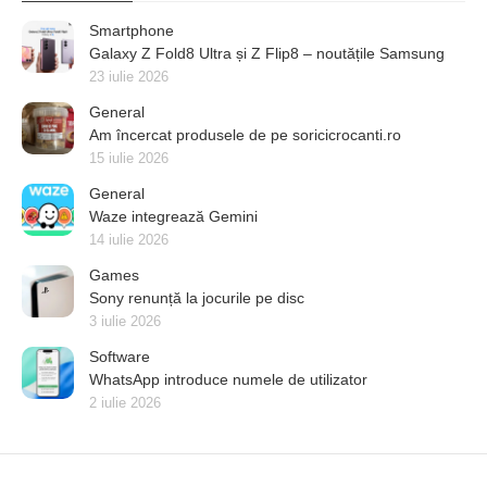
Smartphone
Galaxy Z Fold8 Ultra și Z Flip8 – noutățile Samsung
23 iulie 2026
General
Am încercat produsele de pe soricicrocanti.ro
15 iulie 2026
General
Waze integrează Gemini
14 iulie 2026
Games
Sony renunță la jocurile pe disc
3 iulie 2026
Software
WhatsApp introduce numele de utilizator
2 iulie 2026