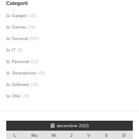
Categorii
Gadget
(16)
Games
(18)
General
(592)
IT
(8)
Personal
(22)
Smartphone
(49)
Software
(34)
Utile
(23)
decembrie 2023
L
Ma
Mi
J
V
S
D