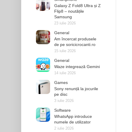
Galaxy Z Fold8 Ultra și Z
Flip8 – noutățile
Samsung
23 iulie 2026
General
Am încercat produsele
de pe soricicrocanti.ro
15 iulie 2026
General
Waze integrează Gemini
14 iulie 2026
Games
Sony renunță la jocurile
pe disc
3 iulie 2026
Software
WhatsApp introduce
numele de utilizator
2 iulie 2026