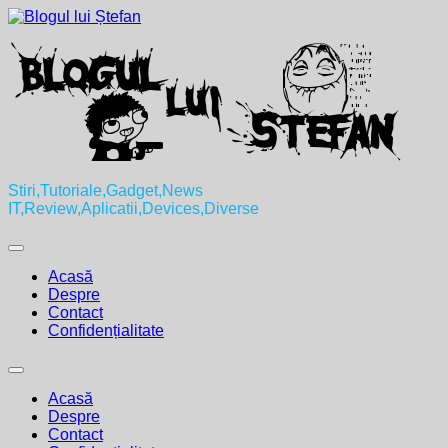
Skip
to
content
Stiri,Tutoriale,Gadget,News
IT,Review,Aplicatii,Devices,Diverse
Expand
Menu
Acasă
Despre
Contact
Confidențialitate
Expand
Menu
Acasă
Despre
Contact