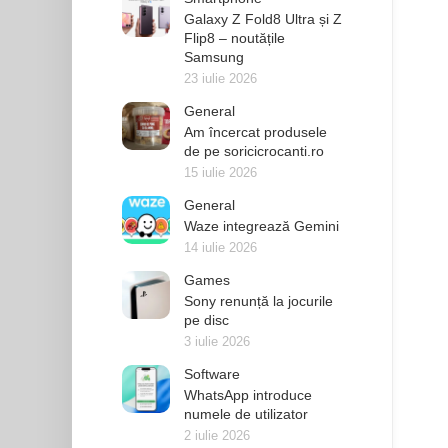
Galaxy Z Fold8 Ultra și Z
Flip8 – noutățile
Samsung
23 iulie 2026
General
Am încercat produsele
de pe soricicrocanti.ro
15 iulie 2026
General
Waze integrează Gemini
14 iulie 2026
Games
Sony renunță la jocurile
pe disc
3 iulie 2026
Software
WhatsApp introduce
numele de utilizator
2 iulie 2026