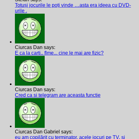
Totuși jocurile le poți vinde …asta era ideea cu DVD-
urile .
Ciurcas Dan says:
E ca la carti.. flme... cine le mai are fizic?
Ciurcas Dan says:
Cred ca si telegram are aceasta functie
Ciurcas Dan Gabriel says:
eu am copilărit cu terminator, acele jocuri pe TV, și