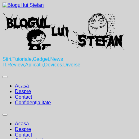
Skip
to
content
Stiri,Tutoriale,Gadget,News
IT,Review,Aplicatii,Devices,Diverse
Expand
Menu
Acasă
Despre
Contact
Confidențialitate
Expand
Menu
Acasă
Despre
Contact