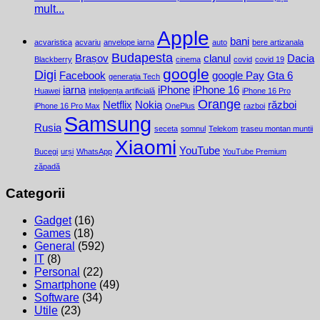
mult...
Apple
bani
acvaristica
acvariu
anvelope iarna
auto
bere artizanala
Budapesta
Brașov
clanul
Dacia
Blackberry
cinema
covid
covid 19
google
Digi
Facebook
google Pay
Gta 6
generația Tech
iarna
iPhone
iPhone 16
Huawei
inteligența artificială
iPhone 16 Pro
Orange
Netflix
Nokia
război
iPhone 16 Pro Max
OnePlus
razboi
Samsung
Rusia
seceta
somnul
Telekom
traseu montan muntii
Xiaomi
YouTube
Bucegi
urși
WhatsApp
YouTube Premium
zăpadă
Categorii
Gadget
(16)
Games
(18)
General
(592)
IT
(8)
Personal
(22)
Smartphone
(49)
Software
(34)
Utile
(23)