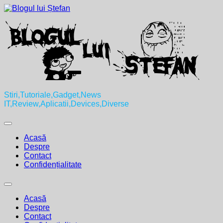
Skip
to
content
Stiri,Tutoriale,Gadget,News
IT,Review,Aplicatii,Devices,Diverse
Expand
Menu
Acasă
Despre
Contact
Confidențialitate
Expand
Menu
Acasă
Despre
Contact