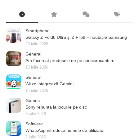
Smartphone
Galaxy Z Fold8 Ultra și Z Flip8 – noutățile Samsung
23 iulie 2026
General
Am încercat produsele de pe soricicrocanti.ro
15 iulie 2026
General
Waze integrează Gemini
14 iulie 2026
Games
Sony renunță la jocurile pe disc
3 iulie 2026
Software
WhatsApp introduce numele de utilizator
2 iulie 2026