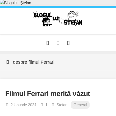
Skip
to
content
despre filmul Ferrari
Filmul Ferrari merită văzut
2 ianuarie 2024
1
Stefan
General