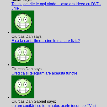
Totuși jocurile le poți vinde …asta era ideea cu DVD-
urile .
Ciurcas Dan says:
E ca la carti.. flme... cine le mai are fizic?
Ciurcas Dan says:
Cred ca si telegram are aceasta functie
Ciurcas Dan Gabriel says:
eu am copilărit cu terminator, acele jocuri pe TV, și