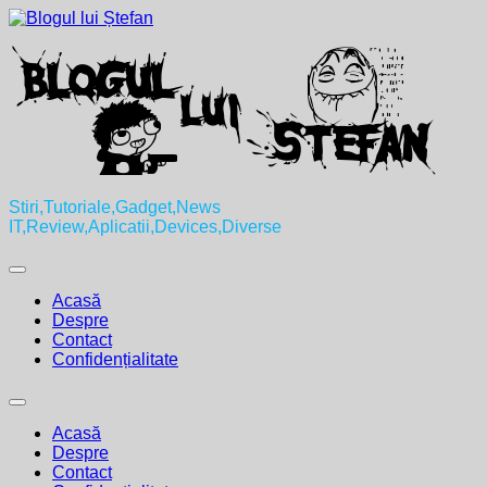
Skip
to
content
Stiri,Tutoriale,Gadget,News
IT,Review,Aplicatii,Devices,Diverse
Expand
Menu
Acasă
Despre
Contact
Confidențialitate
Expand
Menu
Acasă
Despre
Contact