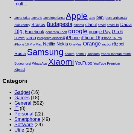
mult...
Apple
bani
acvaristica
acvariu
anvelope iarna
auto
bere artizanala
Budapesta
Brașov
clanul
Dacia
Blackberry
cinema
covid
covid 19
google
Digi
Facebook
google Pay
Gta 6
generația Tech
iarna
iPhone
iPhone 16
Huawei
inteligența artificială
iPhone 16 Pro
Orange
Netflix
Nokia
război
iPhone 16 Pro Max
OnePlus
razboi
Samsung
Rusia
seceta
somnul
Telekom
traseu montan muntii
Xiaomi
YouTube
Bucegi
urși
WhatsApp
YouTube Premium
zăpadă
Categorii
Gadget
(16)
Games
(18)
General
(592)
IT
(8)
Personal
(22)
Smartphone
(49)
Software
(34)
Utile
(23)