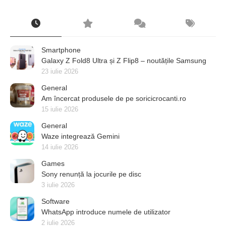
Smartphone
Galaxy Z Fold8 Ultra și Z Flip8 – noutățile Samsung
23 iulie 2026
General
Am încercat produsele de pe soricicrocanti.ro
15 iulie 2026
General
Waze integrează Gemini
14 iulie 2026
Games
Sony renunță la jocurile pe disc
3 iulie 2026
Software
WhatsApp introduce numele de utilizator
2 iulie 2026