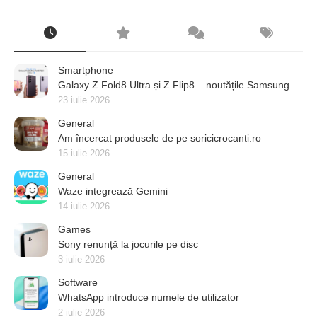
Smartphone
Galaxy Z Fold8 Ultra și Z Flip8 – noutățile Samsung
23 iulie 2026
General
Am încercat produsele de pe soricicrocanti.ro
15 iulie 2026
General
Waze integrează Gemini
14 iulie 2026
Games
Sony renunță la jocurile pe disc
3 iulie 2026
Software
WhatsApp introduce numele de utilizator
2 iulie 2026