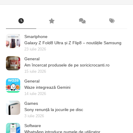
Smartphone
Galaxy Z Fold8 Ultra și Z Flip8 – noutățile Samsung
23 iulie 2026
General
Am încercat produsele de pe soricicrocanti.ro
15 iulie 2026
General
Waze integrează Gemini
14 iulie 2026
Games
Sony renunță la jocurile pe disc
3 iulie 2026
Software
WhatsApp introduce numele de utilizator