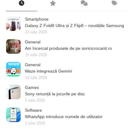
Smartphone
Galaxy Z Fold8 Ultra și Z Flip8 – noutățile Samsung
23 iulie 2026
General
Am încercat produsele de pe soricicrocanti.ro
15 iulie 2026
General
Waze integrează Gemini
14 iulie 2026
Games
Sony renunță la jocurile pe disc
3 iulie 2026
Software
WhatsApp introduce numele de utilizator
2 iulie 2026