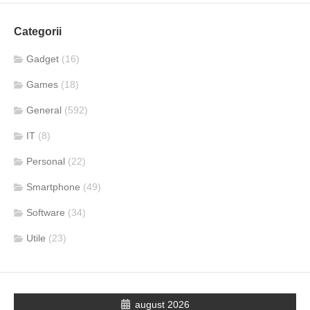
Categorii
Gadget
(16)
Games
(18)
General
(592)
IT
(8)
Personal
(22)
Smartphone
(49)
Software
(34)
Utile
(23)
august 2026