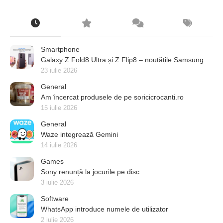
Smartphone
Galaxy Z Fold8 Ultra și Z Flip8 – noutățile Samsung
23 iulie 2026
General
Am încercat produsele de pe soricicrocanti.ro
15 iulie 2026
General
Waze integrează Gemini
14 iulie 2026
Games
Sony renunță la jocurile pe disc
3 iulie 2026
Software
WhatsApp introduce numele de utilizator
2 iulie 2026