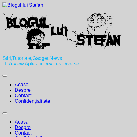
Skip
to
content
Stiri,Tutoriale,Gadget,News
IT,Review,Aplicatii,Devices,Diverse
Expand
Menu
Acasă
Despre
Contact
Confidențialitate
Expand
Menu
Acasă
Despre
Contact