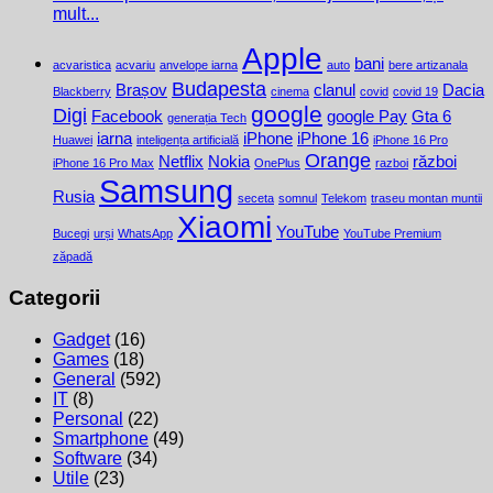
mult...
Apple
bani
acvaristica
acvariu
anvelope iarna
auto
bere artizanala
Budapesta
Brașov
clanul
Dacia
Blackberry
cinema
covid
covid 19
google
Digi
Facebook
google Pay
Gta 6
generația Tech
iarna
iPhone
iPhone 16
Huawei
inteligența artificială
iPhone 16 Pro
Orange
Netflix
Nokia
război
iPhone 16 Pro Max
OnePlus
razboi
Samsung
Rusia
seceta
somnul
Telekom
traseu montan muntii
Xiaomi
YouTube
Bucegi
urși
WhatsApp
YouTube Premium
zăpadă
Categorii
Gadget
(16)
Games
(18)
General
(592)
IT
(8)
Personal
(22)
Smartphone
(49)
Software
(34)
Utile
(23)