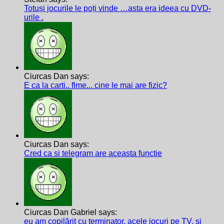
Totuși jocurile le poți vinde …asta era ideea cu DVD-
urile .
Ciurcas Dan says:
E ca la carti.. flme... cine le mai are fizic?
Ciurcas Dan says:
Cred ca si telegram are aceasta functie
Ciurcas Dan Gabriel says:
eu am copilărit cu terminator, acele jocuri pe TV, și