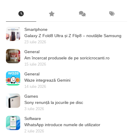
Smartphone
Galaxy Z Fold8 Ultra și Z Flip8 – noutățile Samsung
23 iulie 2026
General
Am încercat produsele de pe soricicrocanti.ro
15 iulie 2026
General
Waze integrează Gemini
14 iulie 2026
Games
Sony renunță la jocurile pe disc
3 iulie 2026
Software
WhatsApp introduce numele de utilizator
2 iulie 2026