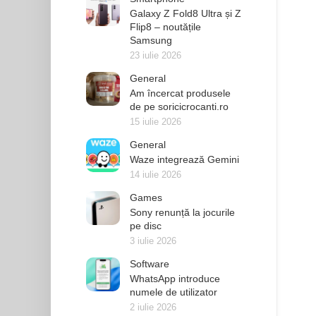
Galaxy Z Fold8 Ultra și Z
Flip8 – noutățile
Samsung
23 iulie 2026
General
Am încercat produsele
de pe soricicrocanti.ro
15 iulie 2026
General
Waze integrează Gemini
14 iulie 2026
Games
Sony renunță la jocurile
pe disc
3 iulie 2026
Software
WhatsApp introduce
numele de utilizator
2 iulie 2026