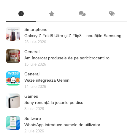
Smartphone
Galaxy Z Fold8 Ultra și Z Flip8 – noutățile Samsung
23 iulie 2026
General
Am încercat produsele de pe soricicrocanti.ro
15 iulie 2026
General
Waze integrează Gemini
14 iulie 2026
Games
Sony renunță la jocurile pe disc
3 iulie 2026
Software
WhatsApp introduce numele de utilizator
2 iulie 2026