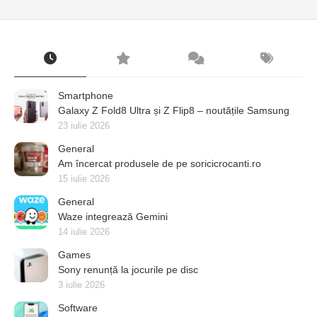
Smartphone
Galaxy Z Fold8 Ultra și Z Flip8 – noutățile Samsung
23 iulie 2026
General
Am încercat produsele de pe soricicrocanti.ro
15 iulie 2026
General
Waze integrează Gemini
14 iulie 2026
Games
Sony renunță la jocurile pe disc
3 iulie 2026
Software