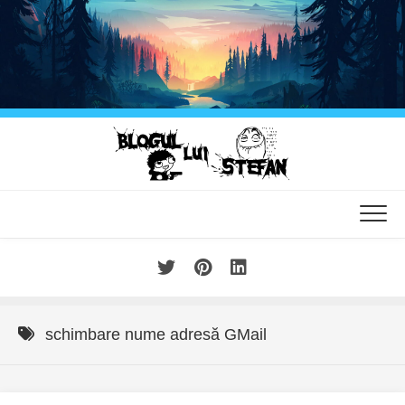
Skip
to
content
schimbare nume adresă GMail