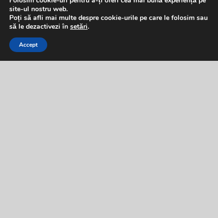
Folosim cookie-uri pentru a-ți oferi cea mai bună experiență pe
site-ul nostru web.
Poți să afli mai multe despre cookie-urile pe care le folosim sau
să le dezactivezi în
setări
.
Accept