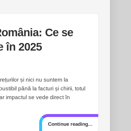
 România: Ce se
e în 2025
ețurilor și nici nu suntem la
tibil până la facturi și chirii, totul
iar impactul se vede direct în
Continue reading...