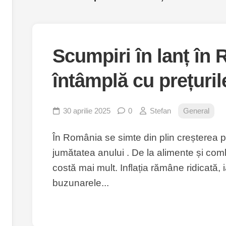
Scumpiri în lanț în
întâmplă cu prețuril
30 aprilie 2025
0
Stefan
General
În România se simte din plin creșterea pr
jumătatea anului . De la alimente și combus
costă mai mult. Inflația rămâne ridicată, 
buzunarele...