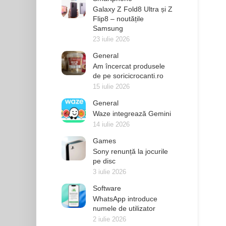
Galaxy Z Fold8 Ultra și Z
Flip8 – noutățile
Samsung
23 iulie 2026
General
Am încercat produsele
de pe soricicrocanti.ro
15 iulie 2026
General
Waze integrează Gemini
14 iulie 2026
Games
Sony renunță la jocurile
pe disc
3 iulie 2026
Software
WhatsApp introduce
numele de utilizator
2 iulie 2026