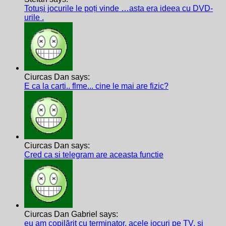
Totuși jocurile le poți vinde …asta era ideea cu DVD-
urile .
Ciurcas Dan says:
E ca la carti.. flme... cine le mai are fizic?
Ciurcas Dan says:
Cred ca si telegram are aceasta functie
Ciurcas Dan Gabriel says:
eu am copilărit cu terminator, acele jocuri pe TV, și