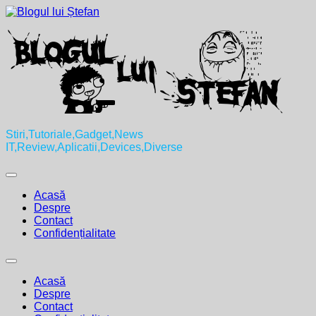
Skip
to
content
Stiri,Tutoriale,Gadget,News
IT,Review,Aplicatii,Devices,Diverse
Expand
Menu
Acasă
Despre
Contact
Confidențialitate
Expand
Menu
Acasă
Despre
Contact