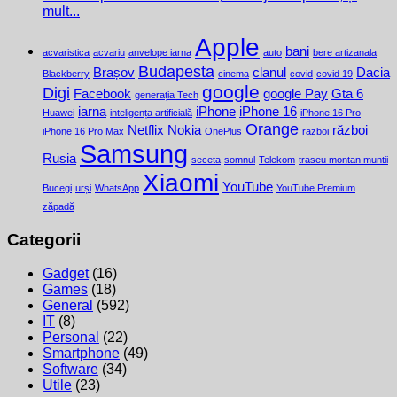
mult...
Apple
bani
acvaristica
acvariu
anvelope iarna
auto
bere artizanala
Budapesta
Brașov
clanul
Dacia
Blackberry
cinema
covid
covid 19
google
Digi
Facebook
google Pay
Gta 6
generația Tech
iarna
iPhone
iPhone 16
Huawei
inteligența artificială
iPhone 16 Pro
Orange
Netflix
Nokia
război
iPhone 16 Pro Max
OnePlus
razboi
Samsung
Rusia
seceta
somnul
Telekom
traseu montan muntii
Xiaomi
YouTube
Bucegi
urși
WhatsApp
YouTube Premium
zăpadă
Categorii
Gadget
(16)
Games
(18)
General
(592)
IT
(8)
Personal
(22)
Smartphone
(49)
Software
(34)
Utile
(23)