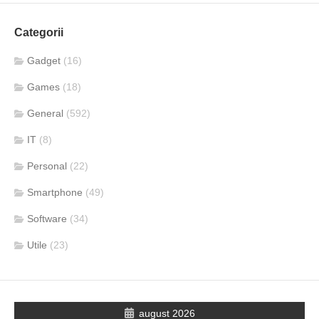
Categorii
Gadget
(16)
Games
(18)
General
(592)
IT
(8)
Personal
(22)
Smartphone
(49)
Software
(34)
Utile
(23)
august 2026