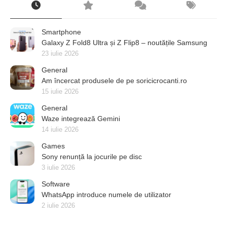
Smartphone
Galaxy Z Fold8 Ultra și Z Flip8 – noutățile Samsung
23 iulie 2026
General
Am încercat produsele de pe soricicrocanti.ro
15 iulie 2026
General
Waze integrează Gemini
14 iulie 2026
Games
Sony renunță la jocurile pe disc
3 iulie 2026
Software
WhatsApp introduce numele de utilizator
2 iulie 2026