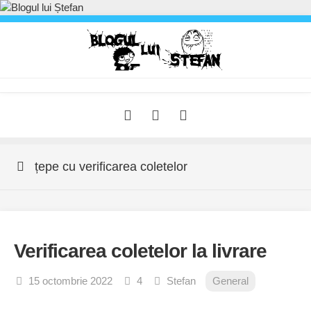
Skip
to
content
țepe cu verificarea coletelor
Verificarea coletelor la livrare
15 octombrie 2022
4
Stefan
General