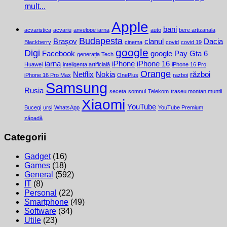
mult...
Apple
bani
acvaristica
acvariu
anvelope iarna
auto
bere artizanala
Budapesta
Brașov
clanul
Dacia
Blackberry
cinema
covid
covid 19
google
Digi
Facebook
google Pay
Gta 6
generația Tech
iarna
iPhone
iPhone 16
Huawei
inteligența artificială
iPhone 16 Pro
Orange
Netflix
Nokia
război
iPhone 16 Pro Max
OnePlus
razboi
Samsung
Rusia
seceta
somnul
Telekom
traseu montan muntii
Xiaomi
YouTube
Bucegi
urși
WhatsApp
YouTube Premium
zăpadă
Categorii
Gadget
(16)
Games
(18)
General
(592)
IT
(8)
Personal
(22)
Smartphone
(49)
Software
(34)
Utile
(23)