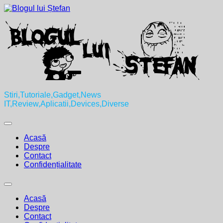
Skip
to
content
Stiri,Tutoriale,Gadget,News
IT,Review,Aplicatii,Devices,Diverse
Expand
Menu
Acasă
Despre
Contact
Confidențialitate
Expand
Menu
Acasă
Despre
Contact