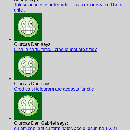
Totuși jocurile le poți vinde …asta era ideea cu DVD-
urile .
Ciurcas Dan says:
E ca la carti.. flme... cine le mai are fizic?
Ciurcas Dan says:
Cred ca si telegram are aceasta functie
Ciurcas Dan Gabriel says:
eu am copilărit cu terminator, acele jocuri pe TV, și