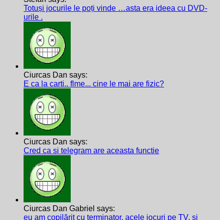
Totuși jocurile le poți vinde …asta era ideea cu DVD-
urile .
Ciurcas Dan says:
E ca la carti.. flme... cine le mai are fizic?
Ciurcas Dan says:
Cred ca si telegram are aceasta functie
Ciurcas Dan Gabriel says:
eu am copilărit cu terminator, acele jocuri pe TV, și