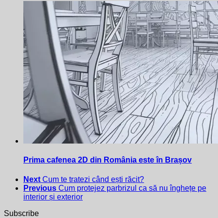
Prima cafenea 2D din România este în Brașov
Next
Cum te tratezi când ești răcit?
Previous
Cum protejez parbrizul ca să nu înghețe pe
interior și exterior
Subscribe