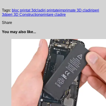
Tags:
bloc printat 3d
cladiri printate
imprimate 3D cladiri
peri
3d
peri 3D Construction
printare cladire
Share
You may also like...