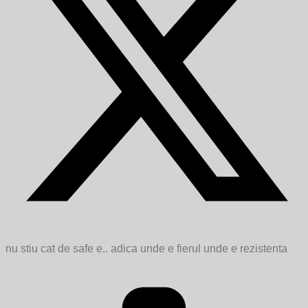
nu stiu cat de safe e.. adica unde e fierul unde e rezistenta