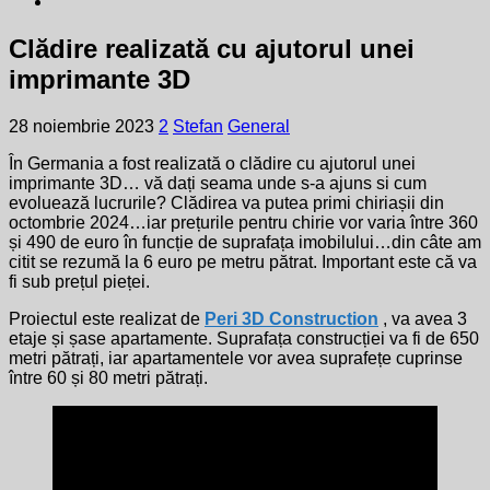
Clădire realizată cu ajutorul unei
imprimante 3D
28 noiembrie 2023
2
Stefan
General
În Germania a fost realizată o clădire cu ajutorul unei
imprimante 3D… vă dați seama unde s-a ajuns si cum
evoluează lucrurile? Clădirea va putea primi chiriașii din
octombrie 2024…iar prețurile pentru chirie vor varia între 360
și 490 de euro în funcție de suprafața imobilului…din câte am
citit se rezumă la 6 euro pe metru pătrat. Important este că va
fi sub prețul pieței.
Proiectul este realizat de
Peri 3D Construction
, va avea 3
etaje și șase apartamente. Suprafața construcției va fi de 650
metri pătrați, iar apartamentele vor avea suprafețe cuprinse
între 60 și 80 metri pătrați.