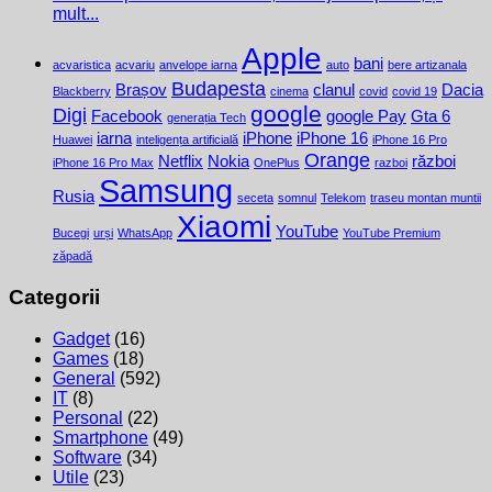
mult...
Apple
bani
acvaristica
acvariu
anvelope iarna
auto
bere artizanala
Budapesta
Brașov
clanul
Dacia
Blackberry
cinema
covid
covid 19
google
Digi
Facebook
google Pay
Gta 6
generația Tech
iarna
iPhone
iPhone 16
Huawei
inteligența artificială
iPhone 16 Pro
Orange
Netflix
Nokia
război
iPhone 16 Pro Max
OnePlus
razboi
Samsung
Rusia
seceta
somnul
Telekom
traseu montan muntii
Xiaomi
YouTube
Bucegi
urși
WhatsApp
YouTube Premium
zăpadă
Categorii
Gadget
(16)
Games
(18)
General
(592)
IT
(8)
Personal
(22)
Smartphone
(49)
Software
(34)
Utile
(23)