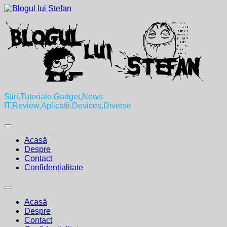
Skip
to
content
Stiri,Tutoriale,Gadget,News
IT,Review,Aplicatii,Devices,Diverse
Expand
Menu
Acasă
Despre
Contact
Confidențialitate
Expand
Menu
Acasă
Despre
Contact