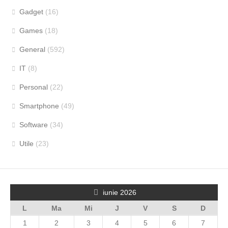
Gadget
(16)
Games
(18)
General
(592)
IT
(8)
Personal
(22)
Smartphone
(49)
Software
(34)
Utile
(23)
iunie 2026
L
Ma
Mi
J
V
S
D
1
2
3
4
5
6
7