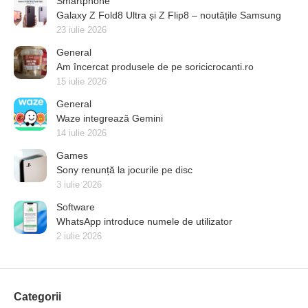
Smartphone
Galaxy Z Fold8 Ultra și Z Flip8 – noutățile Samsung
23 iulie 2026
General
Am încercat produsele de pe soricicrocanti.ro
15 iulie 2026
General
Waze integrează Gemini
14 iulie 2026
Games
Sony renunță la jocurile pe disc
3 iulie 2026
Software
WhatsApp introduce numele de utilizator
2 iulie 2026
Categorii