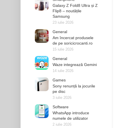
Galaxy Z Fold8 Ultra și Z
Flip8 – noutățile
Samsung
23 iulie 2026
General
Am încercat produsele
de pe soricicrocanti.ro
15 iulie 2026
General
Waze integrează Gemini
14 iulie 2026
Games
Sony renunță la jocurile
pe disc
3 iulie 2026
Software
WhatsApp introduce
numele de utilizator
2 iulie 2026