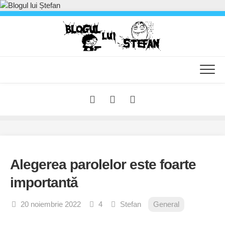
Skip
to
content
Alegerea parolelor este foarte
importantă
20 noiembrie 2022
4
Stefan
General