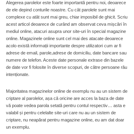
Alegerea parolelor este foarte importantă pentru noi, deoarece
de ele depind conturile noastre. Cu cât parolele sunt mai
complexe cu atât sunt mai greu, chiar imposibil de ghicit. Scriu
acest articol deoarece de curând am observat ceva mișcări în
mediul online, atacuri asupra unor site-uri în special magazine
online. Magazinele online sunt cel mai des atacate deoarece
acolo există informații importante despre utilizatori cum ar fi
adrese de email, parole,adrese de domiciliu, date bancare sau
numere de telefon. Aceste date personale extrase din bazele
de date vor fi folosite în diverse scopuri, de către persoane rău
intenționate.
Majoritatea magazinelor online de exemplu nu au un sistem de
criptare al parolelor, așa că oricine are acces la baza de date
vă poate vedea parola setată pentru contul respectiv… asta e
valabil și pentru celelalte site-uri care nu au un sistem de
criptare, nu neapărat pentru magazine online, eu am dat doar
un exemplu.