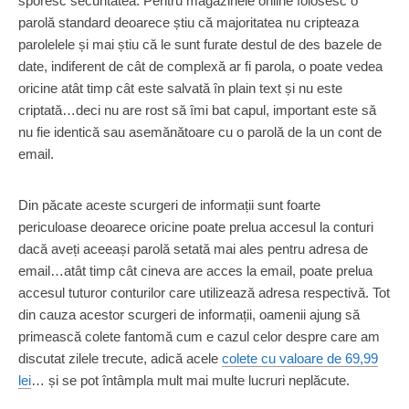
sporesc securitatea. Pentru magazinele online folosesc o
parolă standard deoarece știu că majoritatea nu cripteaza
parolelele și mai știu că le sunt furate destul de des bazele de
date, indiferent de cât de complexă ar fi parola, o poate vedea
oricine atât timp cât este salvată în plain text și nu este
criptată…deci nu are rost să îmi bat capul, important este să
nu fie identică sau asemănătoare cu o parolă de la un cont de
email.
Din păcate aceste scurgeri de informații sunt foarte
periculoase deoarece oricine poate prelua accesul la conturi
dacă aveți aceeași parolă setată mai ales pentru adresa de
email…atât timp cât cineva are acces la email, poate prelua
accesul tuturor conturilor care utilizează adresa respectivă. Tot
din cauza acestor scurgeri de informații, oamenii ajung să
primească colete fantomă cum e cazul celor despre care am
discutat zilele trecute, adică acele
colete cu valoare de 69,99
lei
… și se pot întâmpla mult mai multe lucruri neplăcute.