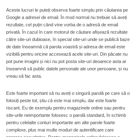
Aceste lucruri le puteți observa foarte simplu prin căutarea pe
Google a adresei de email. În mod normal nu trebuie să aveți
rezultate, cel puțin când vine vorba de o adresă de email
privată. În cazul în care motorul de căutare afișează rezultate
către site-uri dubioase, în special site-uri unde se publică baze
de date înseamnă că parola voastră și adresa de email este
vizibilă pentru oricine accesează acele site-uri. Din păcate nu
pot pune imagini și nici nu pot posta site-uri deoarece asta ar
înseamnă să public datele personale ale unor persoane, și nu
vreau să fac asta.
Este foarte important să nu aveți o singură parolă pe care să o
folosiți peste tot, știu că este mai simplu, dar este foarte
riscant. Eu de exemplu pentru magazinele online sau pentru
site-urile neimportante folosesc o parolă standard, în schimb
pentru celelalte conturi importante am alte parole foarte
complexe, plus mai multe moduri de autentificare care