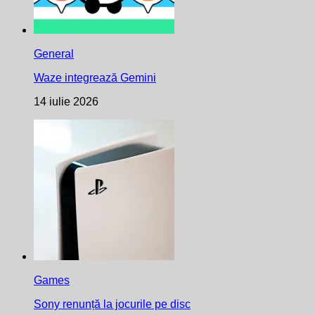
General
Waze integrează Gemini
14 iulie 2026
Games
Sony renunță la jocurile pe disc