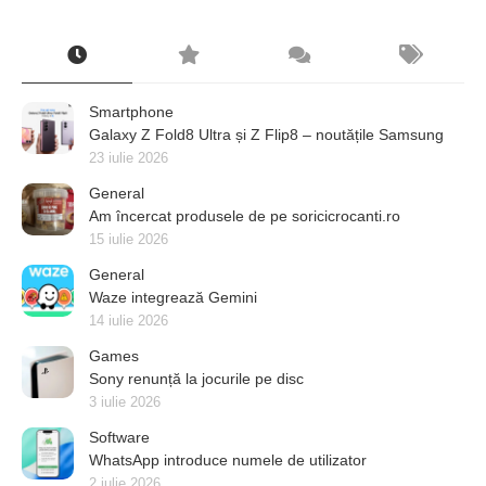
Smartphone
Galaxy Z Fold8 Ultra și Z Flip8 – noutățile Samsung
23 iulie 2026
General
Am încercat produsele de pe soricicrocanti.ro
15 iulie 2026
General
Waze integrează Gemini
14 iulie 2026
Games
Sony renunță la jocurile pe disc
3 iulie 2026
Software
WhatsApp introduce numele de utilizator
2 iulie 2026