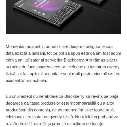
Momentan nu sunt informații clare despre configurație sau
data exactă a lansării, tot ce pot sa spun este că am fost acum
câțiva ani utilizator al serviciilor Blackberry. Am rămas plăcut
surprins de funcționarea acestor telefoane cu tastatura qwerty
fizică, iar la capitolul securitate sunt mult peste orice alt sistem
existent la ora actuală.
Eu unul aștept cu nerăbdare că Blackberry să revină pe piață
deoarece calitatea produselor este incomparabilă cu a altor
producători din domeniu, de asemenea îmi plac foarte mult
telefoanele cu tastatura qwerty fizică. Noul telefon probabil va
rula Android 11 sau 12 și promite o mulțime de funcții