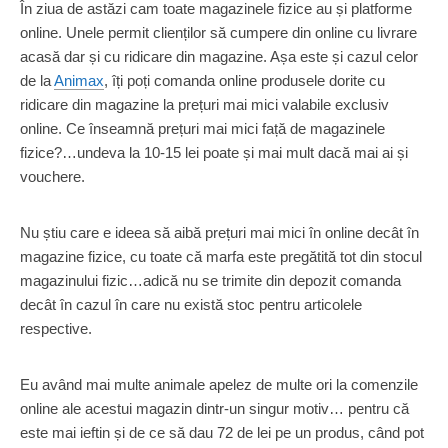
În ziua de astăzi cam toate magazinele fizice au și platforme
online. Unele permit clienților să cumpere din online cu livrare
acasă dar și cu ridicare din magazine. Așa este și cazul celor
de la
Animax
, îți poți comanda online produsele dorite cu
ridicare din magazine la prețuri mai mici valabile exclusiv
online. Ce înseamnă prețuri mai mici față de magazinele
fizice?…undeva la 10-15 lei poate și mai mult dacă mai ai și
vouchere.
Nu știu care e ideea să aibă prețuri mai mici în online decât în
magazine fizice, cu toate că marfa este pregătită tot din stocul
magazinului fizic…adică nu se trimite din depozit comanda
decât în cazul în care nu există stoc pentru articolele
respective.
Eu având mai multe animale apelez de multe ori la comenzile
online ale acestui magazin dintr-un singur motiv… pentru că
este mai ieftin și de ce să dau 72 de lei pe un produs, când pot