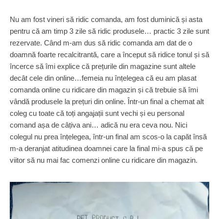
Nu am fost vineri să ridic comanda, am fost duminică și asta
pentru că am timp 3 zile să ridic produsele… practic 3 zile sunt
rezervate. Când m-am dus să ridic comanda am dat de o
doamnă foarte recalcitrantă, care a început să ridice tonul și să
încerce să îmi explice că prețurile din magazine sunt altele
decât cele din online…femeia nu înțelegea că eu am plasat
comanda online cu ridicare din magazin și că trebuie să îmi
vândă produsele la prețuri din online. Într-un final a chemat alt
coleg cu toate că toți angajații sunt vechi și eu personal
comand așa de câțiva ani… adică nu era ceva nou. Nici
colegul nu prea înțelegea, într-un final am scos-o la capăt însă
m-a deranjat atitudinea doamnei care la final mi-a spus că pe
viitor să nu mai fac comenzi online cu ridicare din magazin.