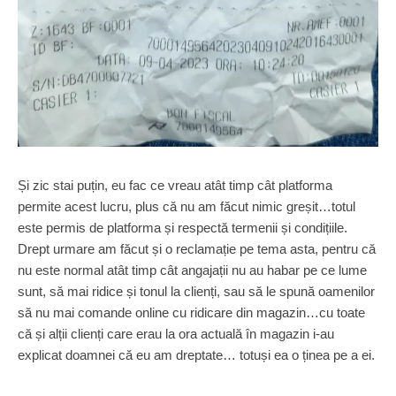
Și zic stai puțin, eu fac ce vreau atât timp cât platforma
permite acest lucru, plus că nu am făcut nimic greșit…totul
este permis de platforma și respectă termenii și condițiile.
Drept urmare am făcut și o reclamație pe tema asta, pentru că
nu este normal atât timp cât angajații nu au habar pe ce lume
sunt, să mai ridice și tonul la clienți, sau să le spună oamenilor
să nu mai comande online cu ridicare din magazin…cu toate
că și alții clienți care erau la ora actuală în magazin i-au
explicat doamnei că eu am dreptate… totuși ea o ținea pe a ei.