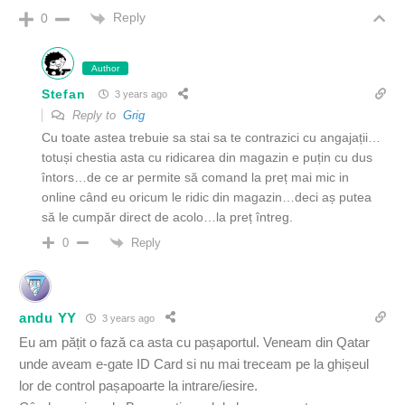
Reply
0
Author
Stefan
3 years ago
Reply to
Grig
Cu toate astea trebuie sa stai sa te contrazici cu angajații…
totuși chestia asta cu ridicarea din magazin e puțin cu dus
întors…de ce ar permite să comand la preț mai mic in
online când eu oricum le ridic din magazin…deci aș putea
să le cumpăr direct de acolo…la preț întreg.
Reply
0
andu YY
3 years ago
Eu am pățit o fază ca asta cu pașaportul. Veneam din Qatar
unde aveam e-gate ID Card si nu mai treceam pe la ghișeul
lor de control pașapoarte la intrare/iesire.