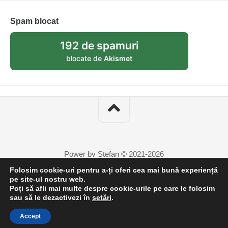
Spam blocat
192 de spamuri
blocate de
Akismet
Power by Stefan © 2021-2026
Folosim cookie-uri pentru a-ți oferi cea mai bună experiență
pe site-ul nostru web.
Poți să afli mai multe despre cookie-urile pe care le folosim
3
sau să le dezactivezi în
setări
.
Accept