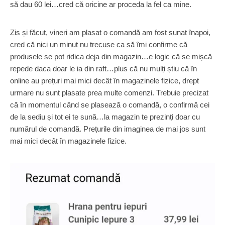
să dau 60 lei…cred că oricine ar proceda la fel ca mine.
Zis și făcut, vineri am plasat o comandă am fost sunat înapoi,
cred că nici un minut nu trecuse ca să îmi confirme că
produsele se pot ridica deja din magazin…e logic că se mișcă
repede daca doar le ia din raft…plus că nu mulți știu că în
online au prețuri mai mici decât în magazinele fizice, drept
urmare nu sunt plasate prea multe comenzi. Trebuie precizat
că în momentul când se plasează o comandă, o confirmă cei
de la sediu și tot ei te sună…la magazin te prezinți doar cu
numărul de comandă. Prețurile din imaginea de mai jos sunt
mai mici decât în magazinele fizice.