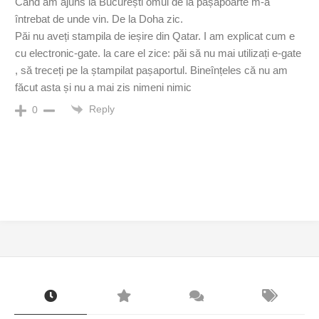
Când am ajuns la București omul de la pașapoarte m-a
întrebat de unde vin. De la Doha zic.
Păi nu aveți stampila de ieșire din Qatar. I am explicat cum e
cu electronic-gate. la care el zice: păi să nu mai utilizați e-gate
, să treceți pe la ștampilat pașaportul. Bineînțeles că nu am
făcut asta și nu a mai zis nimeni nimic
Reply
0