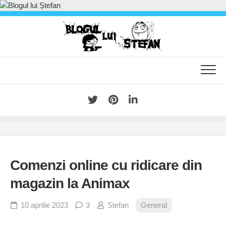
Skip
to
content
Comenzi online cu ridicare din
magazin la Animax
10 aprilie 2023
3
Stefan
General