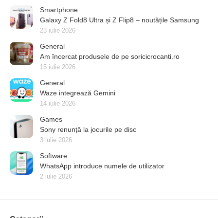
Smartphone
Galaxy Z Fold8 Ultra și Z Flip8 – noutățile Samsung
23 iulie 2026
General
Am încercat produsele de pe soricicrocanti.ro
15 iulie 2026
General
Waze integrează Gemini
14 iulie 2026
Games
Sony renunță la jocurile pe disc
3 iulie 2026
Software
WhatsApp introduce numele de utilizator
2 iulie 2026