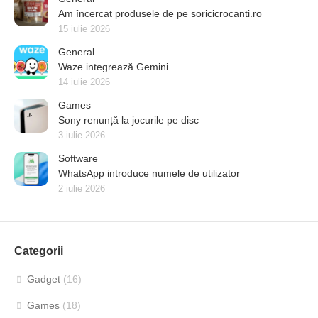
Am încercat produsele de pe soricicrocanti.ro
15 iulie 2026
General
Waze integrează Gemini
14 iulie 2026
Games
Sony renunță la jocurile pe disc
3 iulie 2026
Software
WhatsApp introduce numele de utilizator
2 iulie 2026
Categorii
Gadget
(16)
Games
(18)