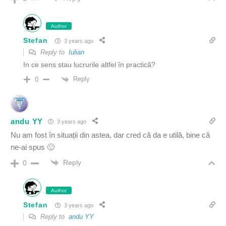
Author
Stefan
3 years ago
Reply to
Iulian
In ce sens stau lucrurile altfel în practică?
Reply
0
andu YY
3 years ago
Nu am fost în situații din astea, dar cred că da e utilă, bine că
ne-ai spus 🙂
Reply
0
Author
Stefan
3 years ago
Reply to
andu YY