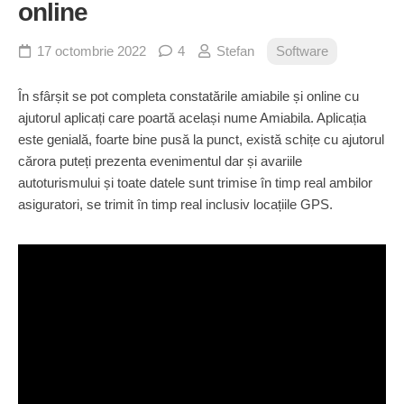
online
17 octombrie 2022
4
Stefan
Software
În sfârșit se pot completa constatările amiabile și online cu
ajutorul aplicați care poartă același nume Amiabila. Aplicația
este genială, foarte bine pusă la punct, există schițe cu ajutorul
cărora puteți prezenta evenimentul dar și avariile
autoturismului și toate datele sunt trimise în timp real ambilor
asiguratori, se trimit în timp real inclusiv locațiile GPS.