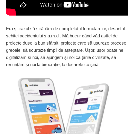
Era și cazul să scăpăm de completatul formularelor, desantul
schiței accidentului ș.a.m.d . Mă bucur când văd astfel de
proiecte duse la bun sfârșit, proiecte care să ușureze procese
greoaie, să scurteze timpii de așteptare. Ușor, ușor poate ne
digitalizăm și noi, să ajungem și noi ca țările civilizate, să
renunțăm și noi la birocrație, la dosarele cu șină.