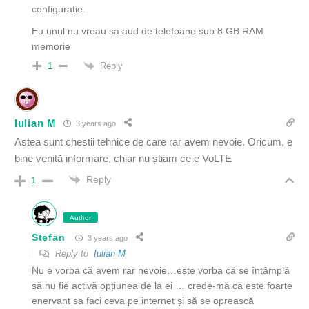
configurație.
Eu unul nu vreau sa aud de telefoane sub 8 GB RAM
memorie
Reply
1
Iulian M
3 years ago
Astea sunt chestii tehnice de care rar avem nevoie. Oricum, e
bine venită informare, chiar nu știam ce e VoLTE
Reply
1
Author
Stefan
3 years ago
Reply to
Iulian M
Nu e vorba că avem rar nevoie…este vorba că se întâmplă
să nu fie activă opțiunea de la ei … crede-mă că este foarte
enervant sa faci ceva pe internet și să se oprească