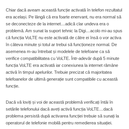
Chiar dacă aveam această funcție activată în telefon rezultatul
era același. Pe lângă că era foarte enervant, nu era normal să
se deconecteze de la internet…adică clar undeva era o
problemă. Am sunat la suport tehnic la Digi…acolo mi-au spus
că funcția VoLTE nu este activată de către ei însă o vor activa
în câteva minute și totul ar trebui să funcționeze normal. De
asemenea m-au întrebat și modelele de telefoane ca să
verifice compatibilitatea cu VoLTE. Într-adevăr după 5 minute
funcția VoLTE era activată iar conexiunea la internet rămâne
activă în timpul apelurilor. Trebuie precizat că majoritatea
telefoanelor de ultimă generație sunt compatibile cu această
funcție.
Dacă vă loviți și voi de această problemă verificați întâi în
setările telefonului dacă aveți activă funcția VoLTE…dacă
problema persistă după activarea funcției trebuie să sunați la
operatorul de telefonie mobilă pentru remedierea situației.