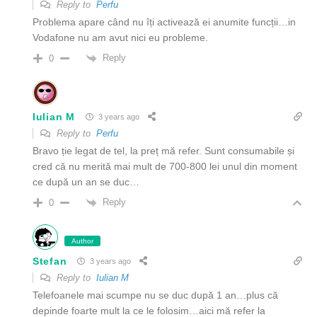
Reply to
Perfu
Problema apare când nu îți activează ei anumite funcții…in
Vodafone nu am avut nici eu probleme.
Reply
0
Iulian M
3 years ago
Reply to
Perfu
Bravo ție legat de tel, la preț mă refer. Sunt consumabile și
cred că nu merită mai mult de 700-800 lei unul din moment
ce după un an se duc…
Reply
0
Author
Stefan
3 years ago
Reply to
Iulian M
Telefoanele mai scumpe nu se duc după 1 an…plus că
depinde foarte mult la ce le folosim…aici mă refer la