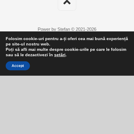
Power by Stefan © 2021-2026
Folosim cookie-uri pentru a-ți oferi cea mai bună experiență
pe site-ul nostru web.
Poți să afli mai multe despre cookie-urile pe care le folosim
7
sau să le dezactivezi în
setări
.
Accept