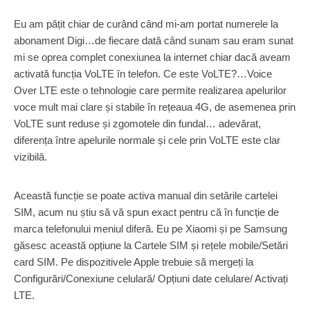
Eu am pățit chiar de curând când mi-am portat numerele la
abonament Digi…de fiecare dată când sunam sau eram sunat
mi se oprea complet conexiunea la internet chiar dacă aveam
activată funcția VoLTE în telefon. Ce este VoLTE?…Voice
Over LTE este o tehnologie care permite realizarea apelurilor
voce mult mai clare și stabile în rețeaua 4G, de asemenea prin
VoLTE sunt reduse și zgomotele din fundal… adevărat,
diferența între apelurile normale și cele prin VoLTE este clar
vizibilă.
Această funcție se poate activa manual din setările cartelei
SIM, acum nu știu să vă spun exact pentru că în funcție de
marca telefonului meniul diferă. Eu pe Xiaomi și pe Samsung
găsesc această opțiune la Cartele SIM și rețele mobile/Setări
card SIM. Pe dispozitivele Apple trebuie să mergeți la
Configurări/Conexiune celulară/ Opțiuni date celulare/ Activați
LTE.