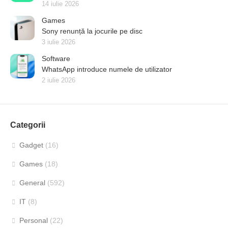
14 iulie 2026
Games
Sony renunță la jocurile pe disc
3 iulie 2026
Software
WhatsApp introduce numele de utilizator
2 iulie 2026
Categorii
Gadget
(16)
Games
(18)
General
(592)
IT
(8)
Personal
(22)