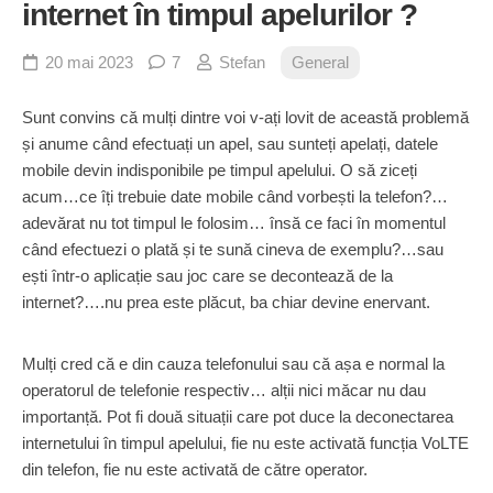
internet în timpul apelurilor ?
20 mai 2023
7
Stefan
General
Sunt convins că mulți dintre voi v-ați lovit de această problemă
și anume când efectuați un apel, sau sunteți apelați, datele
mobile devin indisponibile pe timpul apelului. O să ziceți
acum…ce îți trebuie date mobile când vorbești la telefon?…
adevărat nu tot timpul le folosim… însă ce faci în momentul
când efectuezi o plată și te sună cineva de exemplu?…sau
ești într-o aplicație sau joc care se decontează de la
internet?….nu prea este plăcut, ba chiar devine enervant.
Mulți cred că e din cauza telefonului sau că așa e normal la
operatorul de telefonie respectiv… alții nici măcar nu dau
importanță. Pot fi două situații care pot duce la deconectarea
internetului în timpul apelului, fie nu este activată funcția VoLTE
din telefon, fie nu este activată de către operator.