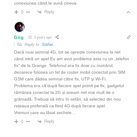
conexiunea când te sună cineva.
Reply
0
Grig
3 years ago
Reply to
Stefan
Dacă nuai semnal 4G, tot se oprește conexiunea la net
când intră un apel.Eu am avut problema asta cu un „telefon
fix” de la Orange. Telefonul era fix doar cu numărul,
deoarece folosea un fel de router mobil conectat prin SIM
GSM care dădea semnal către fix, UTP și Wi-Fi.
Problema era că după fiecare apel primit pe fix, gadgetul
rămânea conectat la 2G și aveam net mai mult de o
grămadă. Trebuia să intru în setări, să selectez din nou
rețeaua preferată ca fiind 4G după fiecare apel.
Vremuri care au lăsat sechele …
Reply
0