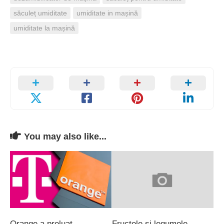
săculeț umiditate
umiditate in mașină
umiditate la mașină
You may also like...
Orange a preluat
Fructele și legumele