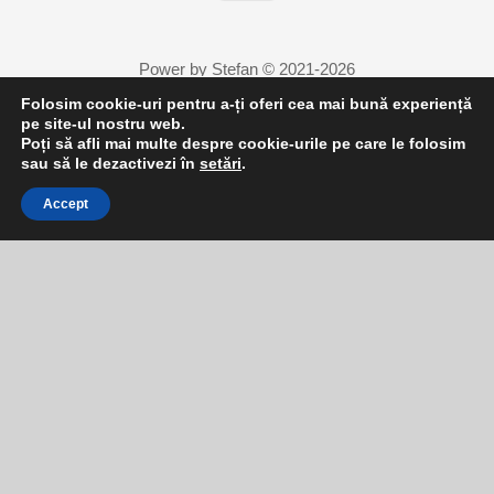
Power by Stefan © 2021-2026
Folosim cookie-uri pentru a-ți oferi cea mai bună experiență
pe site-ul nostru web.
Poți să afli mai multe despre cookie-urile pe care le folosim
2
sau să le dezactivezi în
setări
.
Accept