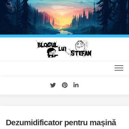
Skip
to
content
Dezumidificator pentru mașină