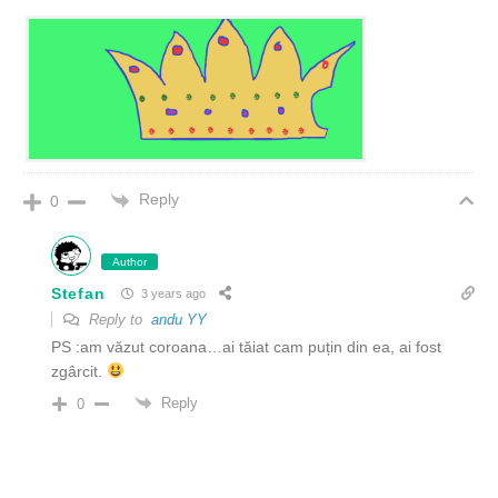
Reply
0
Author
Stefan
3 years ago
Reply to
andu YY
PS :am văzut coroana…ai tăiat cam puțin din ea, ai fost
zgârcit.
Reply
0