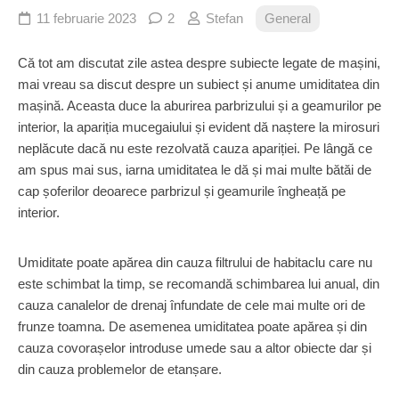
11 februarie 2023
2
Stefan
General
Că tot am discutat zile astea despre subiecte legate de mașini,
mai vreau sa discut despre un subiect și anume umiditatea din
mașină. Aceasta duce la aburirea parbrizului și a geamurilor pe
interior, la apariția mucegaiului și evident dă naștere la mirosuri
neplăcute dacă nu este rezolvată cauza apariției. Pe lângă ce
am spus mai sus, iarna umiditatea le dă și mai multe bătăi de
cap șoferilor deoarece parbrizul și geamurile îngheață pe
interior.
Umiditate poate apărea din cauza filtrului de habitaclu care nu
este schimbat la timp, se recomandă schimbarea lui anual, din
cauza canalelor de drenaj înfundate de cele mai multe ori de
frunze toamna. De asemenea umiditatea poate apărea și din
cauza covorașelor introduse umede sau a altor obiecte dar și
din cauza problemelor de etanșare.