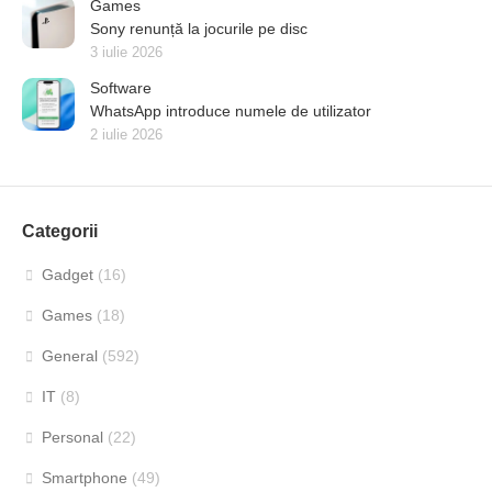
Games
Sony renunță la jocurile pe disc
3 iulie 2026
Software
WhatsApp introduce numele de utilizator
2 iulie 2026
Categorii
Gadget
(16)
Games
(18)
General
(592)
IT
(8)
Personal
(22)
Smartphone
(49)