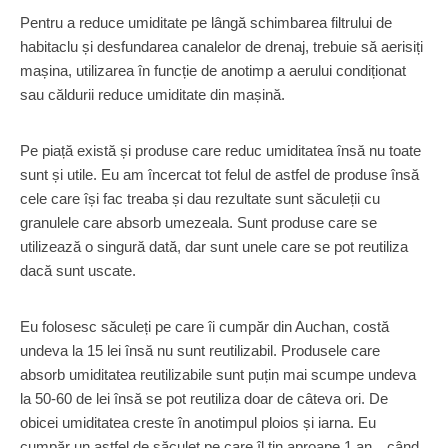
Pentru a reduce umiditate pe lângă schimbarea filtrului de
habitaclu și desfundarea canalelor de drenaj, trebuie să aerisiți
mașina, utilizarea în funcție de anotimp a aerului condiționat
sau căldurii reduce umiditate din mașină.
Pe piață există și produse care reduc umiditatea însă nu toate
sunt și utile. Eu am încercat tot felul de astfel de produse însă
cele care își fac treaba și dau rezultate sunt săculeții cu
granulele care absorb umezeala. Sunt produse care se
utilizează o singură dată, dar sunt unele care se pot reutiliza
dacă sunt uscate.
Eu folosesc săculeți pe care îi cumpăr din Auchan, costă
undeva la 15 lei însă nu sunt reutilizabil. Produsele care
absorb umiditatea reutilizabile sunt puțin mai scumpe undeva
la 50-60 de lei însă se pot reutiliza doar de câteva ori. De
obicei umiditatea creste în anotimpul ploios și iarna. Eu
cumpăr un astfel de săculeț pe care îl țin aproape 1 an…când