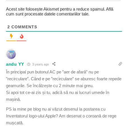
Acest site folosește Akismet pentru a reduce spamul.
Află
cum sunt procesate datele comentariilor tale
.
2
COMMENTS
andu YY
3 years ago
În principal pun butonul AC pe ”aer de afară” nu pe
”recirculare”. Când e pe ”recirculare” se aburesc foarte repede
geamurile. Se încălzește cu 2 minute mai greu.
Si apoi tot ce-ai zis și tu, adică să nu ai lucruri umede în
mașină.
PS la mine pe blog nu ai văzut desenul la postarea cu
Inventatorul logo-ului Apple? Am desenat o coroană de rege
mușcată.