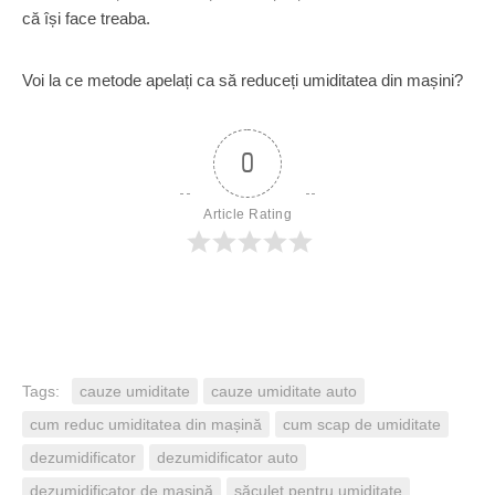
că își face treaba.
Voi la ce metode apelați ca să reduceți umiditatea din mașini?
0
Article Rating
Tags:
cauze umiditate
cauze umiditate auto
cum reduc umiditatea din mașină
cum scap de umiditate
dezumidificator
dezumidificator auto
dezumidificator de mașină
săculeț pentru umiditate