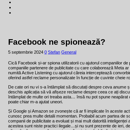
Facebook ne spionează?
5 septembrie 2024
0
Stefan
General
Cică Facebook și-ar spiona utilizatorii cu ajutorul companiilor de 
companiile partenere de publicitate cu care colaborează Meta ar u
numită Active Listening cu ajutorul căreia interceptează convorbirile
oferind astfel reclame personalizate în funcție de cuvinte cheie ro
De cate ori nu vi s-a întâmplat să discutați despre ceva anume și
deschis aplicația să vă afișeze reclame despre ceea ce ați discu
întâmplat de multe ori treaba asta… însă nu pot spune neapăra
poate chiar m-a ajutat uneori.
Și Google și Amazon se zvonește că ar fi implicate în aceste acti
cunosc prea multe detalii momentan. Probabil acum partea de so
companii de publicitate a evoluat și mai mult datorită inteligenței a
acestea sunt niste practici ilegale…și nu sunt prezente de ieri, 