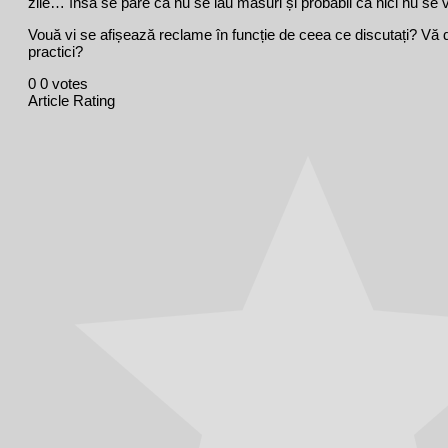
zile… însă se pare că nu se iau măsuri și probabil că nici nu se v
Vouă vi se afișează reclame în funcție de ceea ce discutați? Vă
practici?
0
0
votes
Article Rating