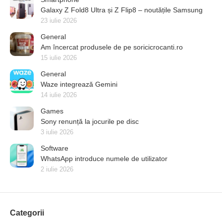
Galaxy Z Fold8 Ultra și Z Flip8 – noutățile Samsung
23 iulie 2026
General
Am încercat produsele de pe soricicrocanti.ro
15 iulie 2026
General
Waze integrează Gemini
14 iulie 2026
Games
Sony renunță la jocurile pe disc
3 iulie 2026
Software
WhatsApp introduce numele de utilizator
2 iulie 2026
Categorii