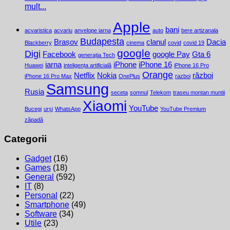
mult...
Apple
bani
acvaristica
acvariu
anvelope iarna
auto
bere artizanala
Budapesta
Brașov
clanul
Dacia
Blackberry
cinema
covid
covid 19
google
Digi
Facebook
google Pay
Gta 6
generația Tech
iarna
iPhone
iPhone 16
Huawei
inteligența artificială
iPhone 16 Pro
Orange
Netflix
Nokia
război
iPhone 16 Pro Max
OnePlus
razboi
Samsung
Rusia
seceta
somnul
Telekom
traseu montan muntii
Xiaomi
YouTube
Bucegi
urși
WhatsApp
YouTube Premium
zăpadă
Categorii
Gadget
(16)
Games
(18)
General
(592)
IT
(8)
Personal
(22)
Smartphone
(49)
Software
(34)
Utile
(23)