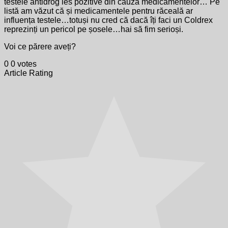
testele antidrog ies pozitive din cauza medicamentelor… Pe
listă am văzut că și medicamentele pentru răceală ar
influența testele…totuși nu cred că dacă îți faci un Coldrex
reprezinți un pericol pe șosele…hai să fim serioși.
Voi ce părere aveți?
0
0
votes
Article Rating