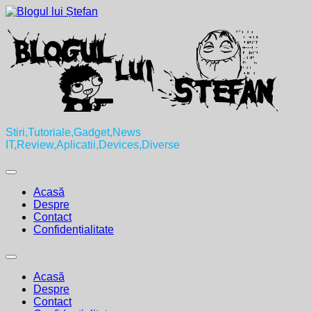
Skip
to
content
Stiri,Tutoriale,Gadget,News
IT,Review,Aplicatii,Devices,Diverse
Expand
Menu
Acasă
Despre
Contact
Confidențialitate
Expand
Menu
Acasă
Despre
Contact