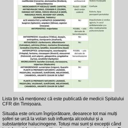
Lista țin să menționez că este publicată de medicii Spitalului
CFR din Timișoara.
Situația este oricum îngrijorătoare, deoarece tot mai mulți
șoferi se urcă la volan sub influența alcoolului și a
substanțelor halucinogene. Totuși mai sunt și excepții când