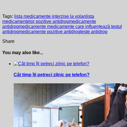
Tags:
lista medicamente interzise la volan
lista
medicamentelor pozitive antidrog
medicamente
antidrog
medicamente medicamente care influențează testul
antidrog
medicamente pozitive antidrog
teste antidrog
Share
You may also like...
Cât timp îți petreci zilnic pe telefon?