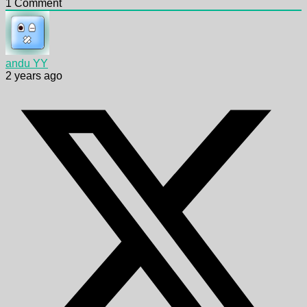
1
Comment
andu YY
2 years ago