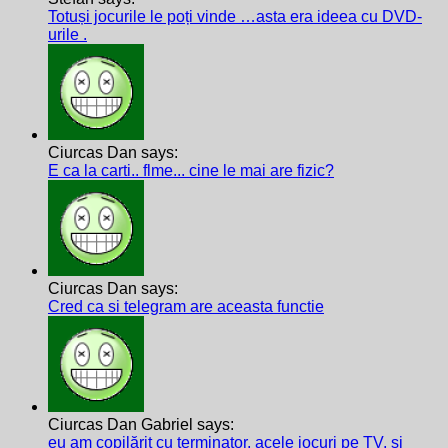
Totuși jocurile le poți vinde …asta era ideea cu DVD-
urile .
Ciurcas Dan says:
E ca la carti.. flme... cine le mai are fizic?
Ciurcas Dan says:
Cred ca si telegram are aceasta functie
Ciurcas Dan Gabriel says:
eu am copilărit cu terminator, acele jocuri pe TV, și