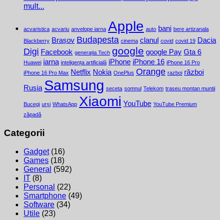
mult...
Apple
bani
acvaristica
acvariu
anvelope iarna
auto
bere artizanala
Budapesta
Brașov
clanul
Dacia
Blackberry
cinema
covid
covid 19
google
Digi
Facebook
google Pay
Gta 6
generația Tech
iarna
iPhone
iPhone 16
Huawei
inteligența artificială
iPhone 16 Pro
Orange
Netflix
Nokia
război
iPhone 16 Pro Max
OnePlus
razboi
Samsung
Rusia
seceta
somnul
Telekom
traseu montan muntii
Xiaomi
YouTube
Bucegi
urși
WhatsApp
YouTube Premium
zăpadă
Categorii
Gadget
(16)
Games
(18)
General
(592)
IT
(8)
Personal
(22)
Smartphone
(49)
Software
(34)
Utile
(23)