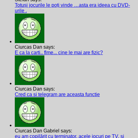
Totuși jocurile le poți vinde …asta era ideea cu DVD-
urile .
Ciurcas Dan says:
E ca la carti.. flme... cine le mai are fizic?
Ciurcas Dan says:
Cred ca si telegram are aceasta functie
Ciurcas Dan Gabriel says:
eu am copilărit cu terminator, acele jocuri pe TV, și