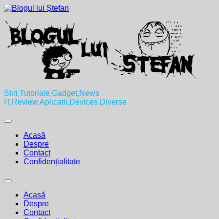
Skip
to
content
Stiri,Tutoriale,Gadget,News
IT,Review,Aplicatii,Devices,Diverse
Expand
Menu
Acasă
Despre
Contact
Confidențialitate
Expand
Menu
Acasă
Despre
Contact