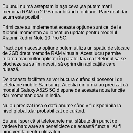
Eu unul nu mă așteptam la așa ceva ,sa putem marii
memoria RAM cu 2 GB doar bifând o opțiune. Pare ireal dar
acum este posibil .
Primi care au implementat aceasta opțiune sunt cei de la
Xiaomi ,momentan au lansat un update pentru modelul
Xiaomi Redmi Note 10 Pro 5G.
Practic prin acesta opțiune putem utiliza un spatiu de stocare
de 2GB drept memorie RAM virtuala. Acest lucru permite
rularea mai multor aplicații în paralel fără că telefonul sa se
blocheze sa sa fim nevoiți să oprim din aplicațiile care
rulează.
De aceasta facilitate se vor bucura curând și posesorii de
telefoane mobile Samsung . Aceștia din urmă au precizat că
modelul Galaxy A52S 5G dispune de aceasta noua funcție
dar momentan doar in India.
Nu au precizat insa o dată anume când v fi disponibila la
nivel global ,dar probabil cat de curând.
Eu unul sper că și telefoanele mai slăbuțe din punct de
vedere hardware sa beneficieze de această funcție . Ar fi
bine venita pentru utilizatori .