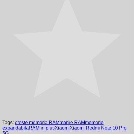
Tags:
creste memoria RAM
marire RAM
memorie
expandabila
RAM in plus
Xiaomi
Xiaomi Redmi Note 10 Pro
5G