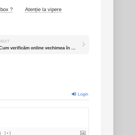
ybox ?
Atenție la vipere
NEXT
Cum verificăm online vechimea în câmpul muncii
Login
}
[+]