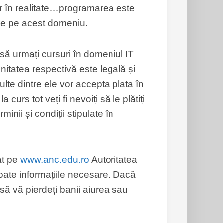
lor în realitate…programarea este
ze pe acest domeniu.
i să urmați cursuri în domeniul IT
unitatea respectivă este legală și
ulte dintre ele vor accepta plata în
 curs tot veți fi nevoiți să le plătiți
inii și condiții stipulate în
at pe
www.anc.edu.ro
Autoritatea
 toate informațiile necesare. Dacă
să vă pierdeți banii aiurea sau