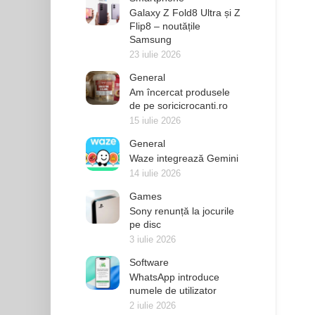
Galaxy Z Fold8 Ultra și Z
Flip8 – noutățile
Samsung
23 iulie 2026
General
Am încercat produsele
de pe soricicrocanti.ro
15 iulie 2026
General
Waze integrează Gemini
14 iulie 2026
Games
Sony renunță la jocurile
pe disc
3 iulie 2026
Software
WhatsApp introduce
numele de utilizator
2 iulie 2026