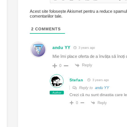
Acest site folosește Akismet pentru a reduce spamu
comentariilor tale
.
2
COMMENTS
andu YY
3 years ago
Mie îmi place oferta de a învăța să înoți d
Reply
0
Stefan
3 years ago
Reply to
andu YY
Author
Crezi că nu sunt dinastia care 
Reply
0