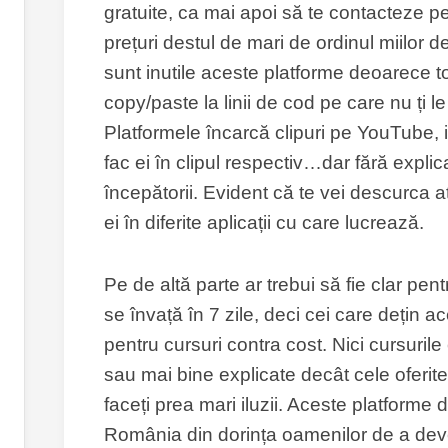
gratuite, ca mai apoi să te contacteze pe
prețuri destul de mari de ordinul miilor
sunt inutile aceste platforme deoarece to
copy/paste la linii de cod pe care nu ți le
Platformele încarcă clipuri pe YouTube, i
fac ei în clipul respectiv…dar fără explic
începătorii. Evident că te vei descurca a
ei în diferite aplicații cu care lucrează.
Pe de altă parte ar trebui să fie clar p
se învață în 7 zile, deci cei care dețin a
pentru cursuri contra cost. Nici cursurile
sau mai bine explicate decât cele oferit
faceți prea mari iluzii. Aceste platforme
România din dorința oamenilor de a de