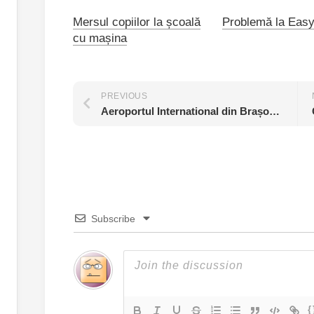
Mersul copiilor la școală
Problemă la Eas
cu mașina
PREVIOUS
Aeroportul International din Brașov va fi sortit eșecului?
Subscribe
{