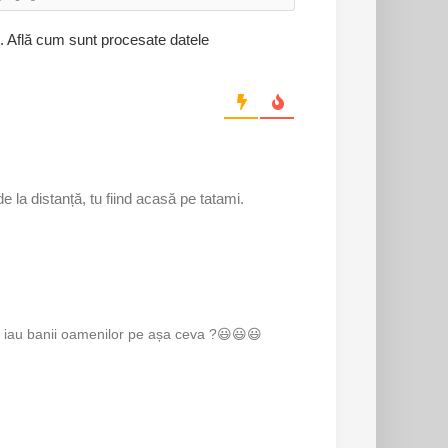
l.
Află cum sunt procesate datele
e la distanță, tu fiind acasă pe tatami.
le iau banii oamenilor pe așa ceva ?😃😃😃