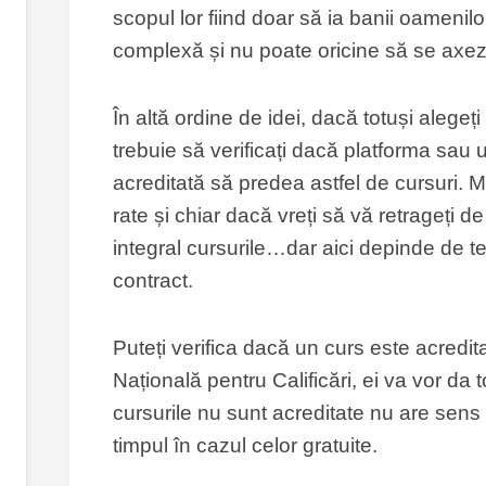
scopul lor fiind doar să ia banii oameni
complexă și nu poate oricine să se axe
În altă ordine de idei, dacă totuși alegeț
trebuie să verificați dacă platforma sau 
acreditată să predea astfel de cursuri. M
rate și chiar dacă vreți să vă retrageți de la
integral cursurile…dar aici depinde de term
contract.
Puteți verifica dacă un curs este acredit
Națională pentru Calificări, ei va vor da
cursurile nu sunt acreditate nu are sens 
timpul în cazul celor gratuite.