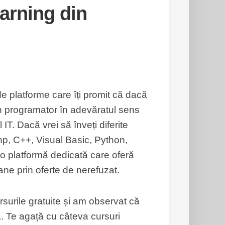
earning din
l de platforme care îți promit că dacă
 un programator în adevăratul sens
IT. Dacă vrei să înveți diferite
hp, C++, Visual Basic, Python,
o platformă dedicată care oferă
ane prin oferte de nerefuzat.
rsurile gratuite și am observat că
. Te agață cu câteva cursuri