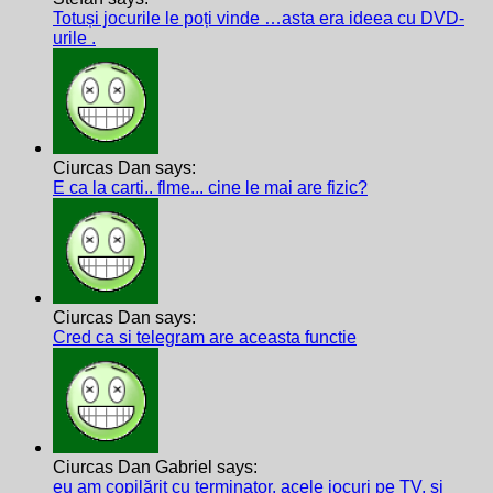
Totuși jocurile le poți vinde …asta era ideea cu DVD-
urile .
Ciurcas Dan says:
E ca la carti.. flme... cine le mai are fizic?
Ciurcas Dan says:
Cred ca si telegram are aceasta functie
Ciurcas Dan Gabriel says:
eu am copilărit cu terminator, acele jocuri pe TV, și