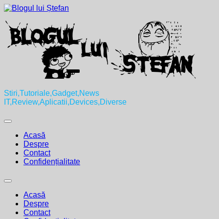
Skip
to
content
Stiri,Tutoriale,Gadget,News
IT,Review,Aplicatii,Devices,Diverse
Expand
Menu
Acasă
Despre
Contact
Confidențialitate
Expand
Menu
Acasă
Despre
Contact