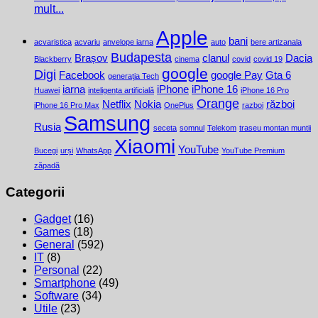
mult...
Apple
bani
acvaristica
acvariu
anvelope iarna
auto
bere artizanala
Budapesta
Brașov
clanul
Dacia
Blackberry
cinema
covid
covid 19
google
Digi
Facebook
google Pay
Gta 6
generația Tech
iarna
iPhone
iPhone 16
Huawei
inteligența artificială
iPhone 16 Pro
Orange
Netflix
Nokia
război
iPhone 16 Pro Max
OnePlus
razboi
Samsung
Rusia
seceta
somnul
Telekom
traseu montan muntii
Xiaomi
YouTube
Bucegi
urși
WhatsApp
YouTube Premium
zăpadă
Categorii
Gadget
(16)
Games
(18)
General
(592)
IT
(8)
Personal
(22)
Smartphone
(49)
Software
(34)
Utile
(23)