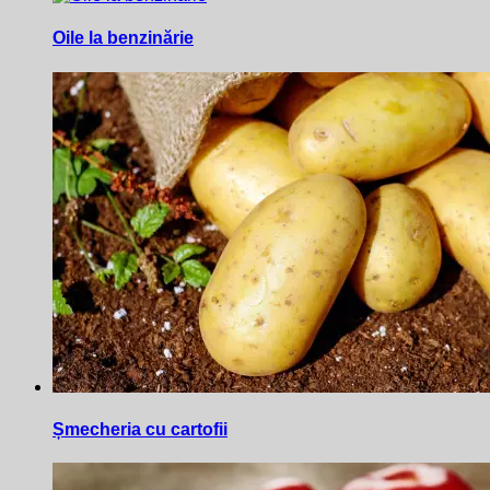
Oile la benzinărie
Șmecheria cu cartofii