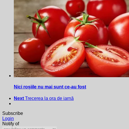
Nici roșiile nu mai sunt ce-au fost
Next
Trecerea la ora de iarnă
Subscribe
Login
Notify of