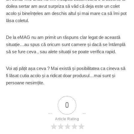
doilea sertar am avut surpriza să văd că deja este un colet
acolo și bineînțeles am deschis altul și mai mare ca să îmi pot
lăsa coletul.
De la eMAG nu am primit un răspuns clar legat de această
situație…au spus că oricum sunt camere și dacă se întâmplă
să se fure ceva , sau alete situații se poate verifica rapid.
Voi ați pățit așa ceva ? Mai există și posibilitatea ca cineva să
fi lăsat cutia acolo și a ridicat doar produsul…mai sunt și
persoane nesimțite.
0
Article Rating