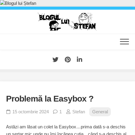
Skip
to
content
Problemă la Easybox ?
15 octombrie 2024
1
Stefan
General
Astăzi am lăsat un colet la Easybox…prima dată s-a deschis
un sertar mic unde nu îmi încăpea cutia…când s-a deschis al