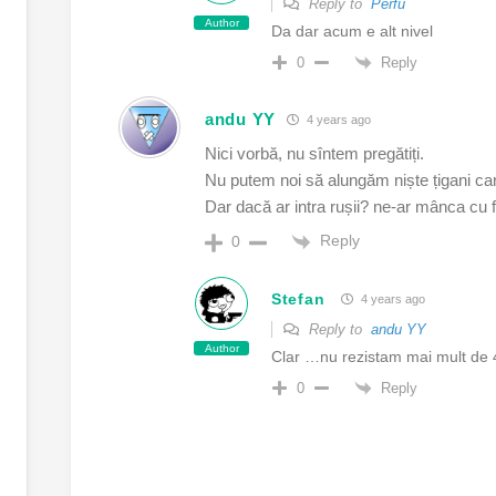
Reply to
Perfu
Author
Da dar acum e alt nivel
Reply
0
andu YY
4 years ago
Nici vorbă, nu sîntem pregătiți.
Nu putem noi să alungăm niște țigani care
Dar dacă ar intra rușii? ne-ar mânca cu fu
Reply
0
Stefan
4 years ago
Reply to
andu YY
Author
Clar …nu rezistam mai mult de 
Reply
0