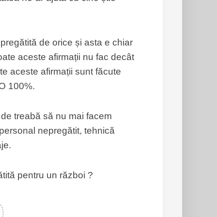
regătită de orice și asta e chiar
ate aceste afirmații nu fac decât
e aceste afirmații sunt făcute
TO 100%.
i de treabă să nu mai facem
…personal nepregătit, tehnică
je.
tită pentru un război ?