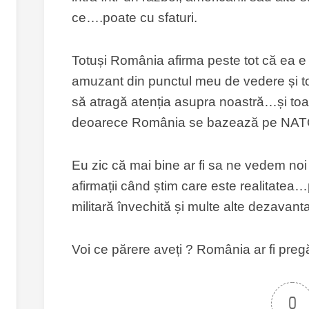
ce….poate cu sfaturi.
Totuși România afirma peste tot că ea e p
amuzant din punctul meu de vedere și to
să atragă atenția asupra noastră…și toat
deoarece România se bazează pe NA
Eu zic că mai bine ar fi sa ne vedem no
afirmații când știm care este realitatea
militară învechită și multe alte dezavanta
Voi ce părere aveți ? România ar fi pregă
0