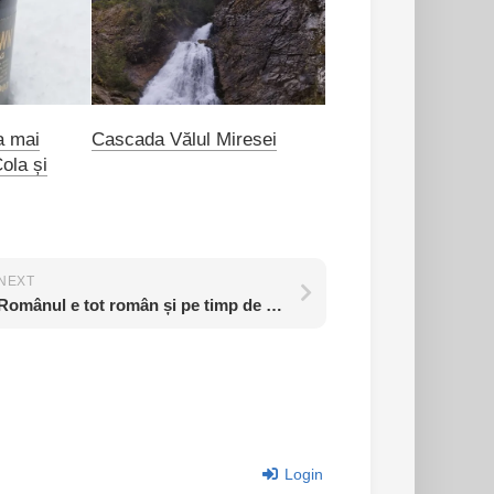
a mai
Cascada Vălul Miresei
ola și
NEXT
Românul e tot român și pe timp de război
Login