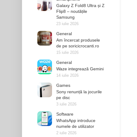
Galaxy Z Fold8 Ultra și Z
Flip8 – noutățile
Samsung
23 iulie 2026
General
Am încercat produsele
de pe soricicrocanti.ro
15 iulie 2026
General
Waze integrează Gemini
14 iulie 2026
Games
Sony renunță la jocurile
pe disc
3 iulie 2026
Software
WhatsApp introduce
numele de utilizator
2 iulie 2026