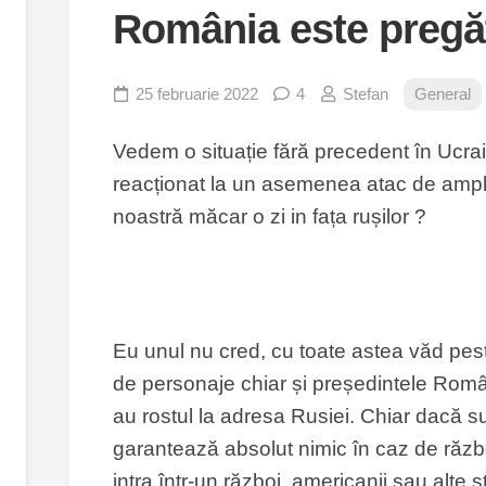
România este pregăt
25 februarie 2022
4
Stefan
General
Vedem o situație fără precedent în Ucrai
reacționat la un asemenea atac de ampl
noastră măcar o zi in fața rușilor ?
Eu unul nu cred, cu toate astea văd peste 
de personaje chiar și președintele Români
au rostul la adresa Rusiei. Chiar dacă
garantează absolut nimic în caz de răz
intra într-un război, americanii sau alte s