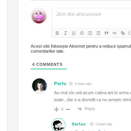
{
Acest site folosește Akismet pentru a reduce spamu
comentariilor tale
.
4
COMMENTS
Perfu
4 years ago
Au mai zis unii acum cativa ani in urma
toate , dar s-a dovedit ca nu aveam nimi
Reply
0
Stefan
4 years ago