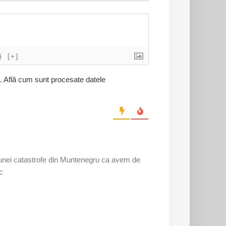
}
[+]
l.
Află cum sunt procesate datele
 unei catastrofe din Muntenegru ca avem de
c