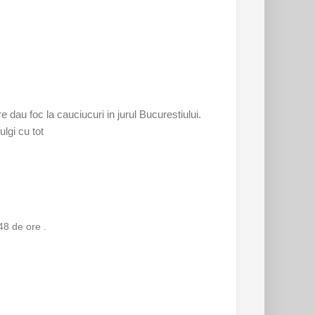
 dau foc la cauciucuri in jurul Bucurestiului.
lgi cu tot
48 de ore .