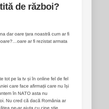
ită de război?
na dar oare țara noastră cum ar fi
oare?…oare ar fi rezistat armata
tot pe la tv și în online fel de fel
ei care face afirmații care nu își
 suntem în NATO asta nu
boi. Nu cred că dacă România ar
tătea ne-ar ajuta cu cine știe