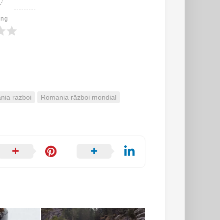
ing
ia razboi
Romania război mondial