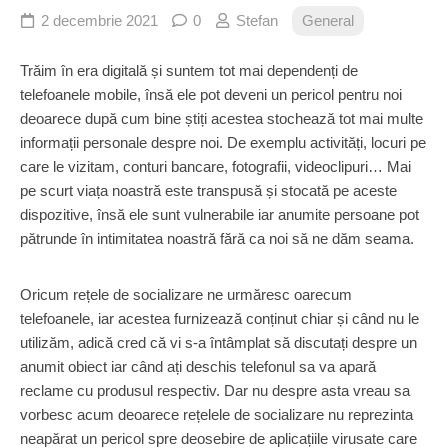
2 decembrie 2021
0
Stefan
General
Trăim în era digitală și suntem tot mai dependenți de
telefoanele mobile, însă ele pot deveni un pericol pentru noi
deoarece după cum bine știți acestea stochează tot mai multe
informații personale despre noi. De exemplu activități, locuri pe
care le vizitam, conturi bancare, fotografii, videoclipuri… Mai
pe scurt viața noastră este transpusă și stocată pe aceste
dispozitive, însă ele sunt vulnerabile iar anumite persoane pot
pătrunde în intimitatea noastră fără ca noi să ne dăm seama.
Oricum rețele de socializare ne urmăresc oarecum
telefoanele, iar acestea furnizează conținut chiar și când nu le
utilizăm, adică cred că vi s-a întâmplat să discutați despre un
anumit obiect iar când ați deschis telefonul sa va apară
reclame cu produsul respectiv. Dar nu despre asta vreau sa
vorbesc acum deoarece rețelele de socializare nu reprezinta
neapărat un pericol spre deosebire de aplicațiile virusate care