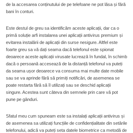
de la accesarea conținutului de pe telefoane ne pot lăsa și fără
bani în conturi.
Este destul de greu sa identificăm aceste aplicații, dar ca o
primă soluție arfi instalarea unei aplicații antivirus premium și
evitarea instalării de aplicații din surse nesigure. Altfel este
foarte greu sa vă dați seama dacă telefonul este spionat
deoarece aceste aplicații virusate lucrează în fundal, în schimb
dacă o persoană accesează de la distanță telefonul va puteți
da seama ușor deoarece va consuma mai multe date mobile
sau se va aprinde fără să primiți notificări, de asemenea se
poate restarta fără să îl utilizați sau se deschid aplicații
singure. Acestea sunt câteva din semnele prin care vă pot
pune pe gânduri.
Sfatul meu cum spuneam este sa instalați aplicații antivirus și
de asemenea sa utilizați funcțiile de confidențialitate din setările
telefonului, adică va puteți seta datele biometrice ca metodă de