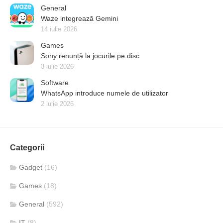
General
Waze integrează Gemini
14 iulie 2026
Games
Sony renunță la jocurile pe disc
3 iulie 2026
Software
WhatsApp introduce numele de utilizator
2 iulie 2026
Categorii
Gadget
(16)
Games
(18)
General
(592)
IT
(8)