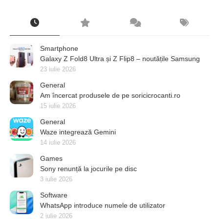
Smartphone
Galaxy Z Fold8 Ultra și Z Flip8 – noutățile Samsung
23 iulie 2026
General
Am încercat produsele de pe soricicrocanti.ro
15 iulie 2026
General
Waze integrează Gemini
14 iulie 2026
Games
Sony renunță la jocurile pe disc
3 iulie 2026
Software
WhatsApp introduce numele de utilizator
2 iulie 2026