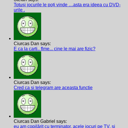
Totuși jocurile le poți vinde …asta era ideea cu DVD-
urile .
Ciurcas Dan says:
E ca la carti.. flme... cine le mai are fizic?
Ciurcas Dan says:
Cred ca si telegram are aceasta functie
Ciurcas Dan Gabriel says:
eu am copilărit cu terminator, acele jocuri pe TV, și