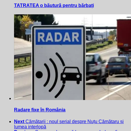
TATRATEA o băutură pentru bărbați
Radare fixe în România
Next
Cămătarii : noul serial despre Nuțu Cămătaru și
lumea interlopă