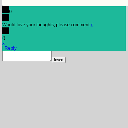
0
Would love your thoughts, please comment.
x
(
)
x
|
Reply
Insert