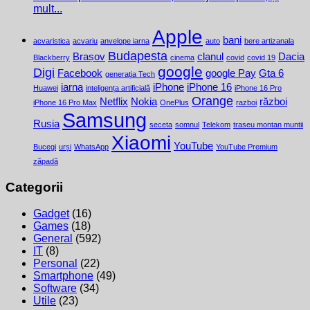
mult...
Apple
bani
acvaristica
acvariu
anvelope iarna
auto
bere artizanala
Budapesta
Brașov
clanul
Dacia
Blackberry
cinema
covid
covid 19
google
Digi
Facebook
google Pay
Gta 6
generația Tech
iarna
iPhone
iPhone 16
Huawei
inteligența artificială
iPhone 16 Pro
Orange
Netflix
Nokia
război
iPhone 16 Pro Max
OnePlus
razboi
Samsung
Rusia
seceta
somnul
Telekom
traseu montan muntii
Xiaomi
YouTube
Bucegi
urși
WhatsApp
YouTube Premium
zăpadă
Categorii
Gadget
(16)
Games
(18)
General
(592)
IT
(8)
Personal
(22)
Smartphone
(49)
Software
(34)
Utile
(23)