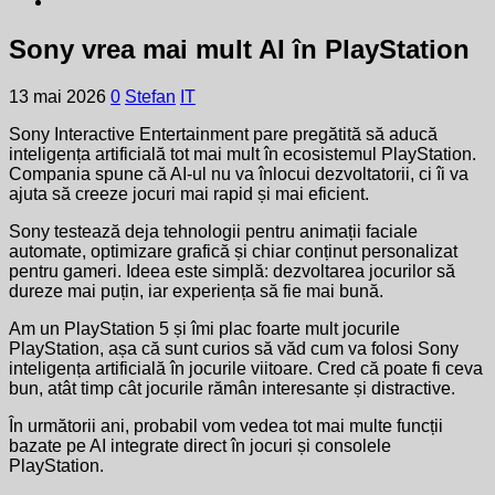
Sony vrea mai mult AI în PlayStation
13 mai 2026
0
Stefan
IT
Sony Interactive Entertainment pare pregătită să aducă
inteligența artificială tot mai mult în ecosistemul PlayStation.
Compania spune că AI-ul nu va înlocui dezvoltatorii, ci îi va
ajuta să creeze jocuri mai rapid și mai eficient.
Sony testează deja tehnologii pentru animații faciale
automate, optimizare grafică și chiar conținut personalizat
pentru gameri. Ideea este simplă: dezvoltarea jocurilor să
dureze mai puțin, iar experiența să fie mai bună.
Am un PlayStation 5 și îmi plac foarte mult jocurile
PlayStation, așa că sunt curios să văd cum va folosi Sony
inteligența artificială în jocurile viitoare. Cred că poate fi ceva
bun, atât timp cât jocurile rămân interesante și distractive.
În următorii ani, probabil vom vedea tot mai multe funcții
bazate pe AI integrate direct în jocuri și consolele
PlayStation.