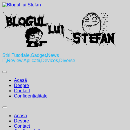
Skip
to
content
Stiri,Tutoriale,Gadget,News
IT,Review,Aplicatii,Devices,Diverse
Expand
Menu
Acasă
Despre
Contact
Confidențialitate
Expand
Menu
Acasă
Despre
Contact