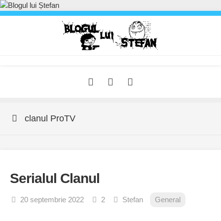
Skip
to
content
clanul ProTV
Serialul Clanul
20 septembrie 2022
2
Stefan
General