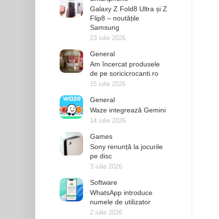
Galaxy Z Fold8 Ultra și Z
Flip8 – noutățile
Samsung
23 iulie 2026
General
Am încercat produsele
de pe soricicrocanti.ro
15 iulie 2026
General
Waze integrează Gemini
14 iulie 2026
Games
Sony renunță la jocurile
pe disc
3 iulie 2026
Software
WhatsApp introduce
numele de utilizator
2 iulie 2026